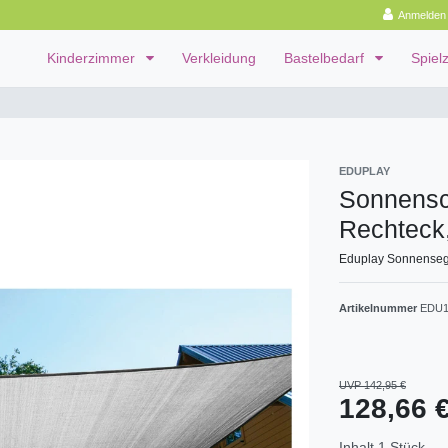
Anmelden
Kinderzimmer
Verkleidung
Bastelbedarf
Spiel
EDUPLAY
Sonnensc
Rechteck
Eduplay Sonnensege
Artikelnummer
EDU1
UVP 142,95 €
128,66 
Inhalt
1
Stück