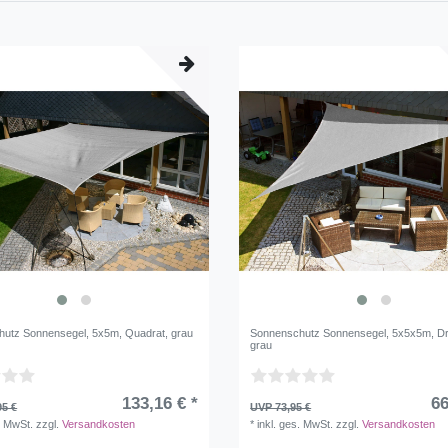
utz Sonnensegel, 5x5m, Quadrat, grau
Sonnenschutz Sonnensegel, 5x5x5m, Dr
grau
133,16 € *
66
95 €
UVP 73,95 €
. MwSt.
zzgl.
Versandkosten
*
inkl. ges. MwSt.
zzgl.
Versandkosten