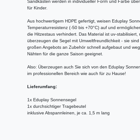
Sandkästen werden in individueller Form und Farbe über
für Kinder.
Aus hochwertigem HDPE gefertigt, weisen Eduplay Sonn
Temperaturresistenz (-50 bis +70°C) auf und ermöglichen d
die Hitzestaus verhindert. Das Material ist uv-stabilisie
überzeugen die Segel mit Umweltfreundlichkeit - sie sind v
großen Angebots an Zubehör schnell aufgebaut und weg
Nähten für die ganze Saison geeignet.
Also: Überzeugen auch Sie sich von den Eduplay Sonnen
im professionellen Bereich wie auch für zu Hause!
Lieferumfang:
1x Eduplay Sonnensegel
1x durchsichtiger Tragebeutel
inklusive Abspannleinen, je ca. 1,5 m lang