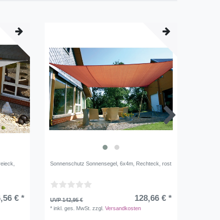
eieck,
Sonnenschutz Sonnensegel, 6x4m, Rechteck, rost
Spannsch
,56 € *
128,66 € *
UVP 142,95 €
UVP 3,95
*
inkl. ges. MwSt.
zzgl.
Versandkosten
*
inkl. ge