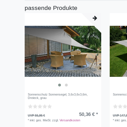
passende Produkte
Sonnenschutz Sonnensegel, 3,6x3,6x3,6m,
Sonnensch
Dreieck, grau
50,36 € *
UVP 55,95 €
UVP 147,
*
inkl. ges. MwSt.
zzgl.
Versandkosten
*
inkl. ges