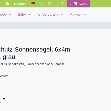
Registrieren
€
0
0
0,00 €
zeug
Baby
Kindergarten
Marken
hutz Sonnensegel, 6x4m,
, grau
l für Sandkasten, Planschbecken oder Terasse
60097
*
€