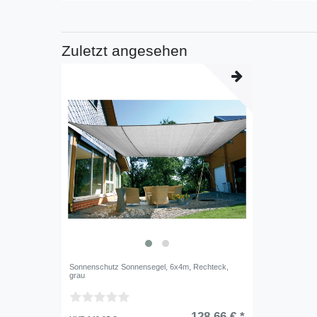
Zuletzt angesehen
Sonnenschutz Sonnensegel, 6x4m, Rechteck,
grau
128,66 € *