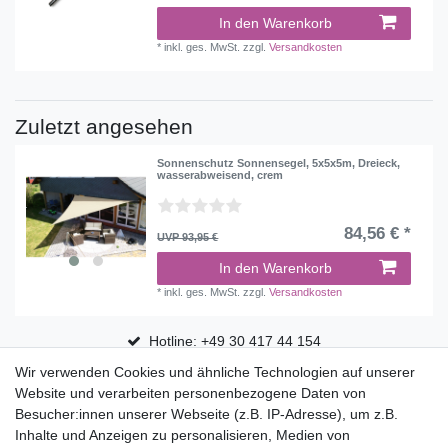
In den Warenkorb
*
inkl. ges. MwSt.
zzgl.
Versandkosten
Zuletzt angesehen
Sonnenschutz Sonnensegel, 5x5x5m, Dreieck,
wasserabweisend, crem
84,56 € *
UVP 93,95 €
In den Warenkorb
*
inkl. ges. MwSt.
zzgl.
Versandkosten
Hotline: +49 30 417 44 154
Wir verwenden Cookies und ähnliche Technologien auf unserer
30 Tage Rückgaberecht
Website und verarbeiten personenbezogene Daten von
Versandfrei ab 75 € in Deutschland
Besucher:innen unserer Webseite (z.B. IP-Adresse), um z.B.
Inhalte und Anzeigen zu personalisieren, Medien von