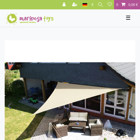
€
0
0,00 €
☰