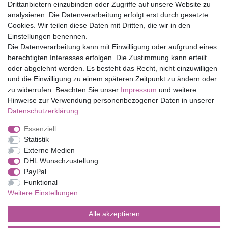
Drittanbietern einzubinden oder Zugriffe auf unsere Website zu
Top Marken
analysieren. Die Datenverarbeitung erfolgt erst durch gesetzte
Cookies. Wir teilen diese Daten mit Dritten, die wir in den
Eduplay
Einstellungen benennen.
Folia Bringmann
Die Datenverarbeitung kann mit Einwilligung oder aufgrund eines
Shop
berechtigten Interesses erfolgen. Die Zustimmung kann erteilt
oder abgelehnt werden. Es besteht das Recht, nicht einzuwilligen
Mein Konto
und die Einwilligung zu einem späteren Zeitpunkt zu ändern oder
Service
zu widerrufen. Beachten Sie unser
Impressum
und weitere
Versandkosten
Hinweise zur Verwendung personenbezogener Daten in unserer
Daten­schutz­erklärung
.
Essenziell
Impressum
Daten­schutz­erklärung
AGB
Statistik
Externe Medien
DHL Wunschzustellung
Barrierefreiheitserklärung
Widerrufs­recht
PayPal
Funktional
Weitere Einstellungen
Kontakt
Vertrag widerrufen
Alle akzeptieren