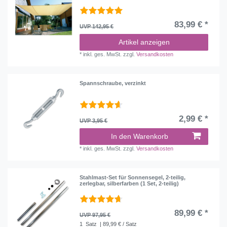
83,99 € *
UVP 142,95 €
Artikel anzeigen
*
inkl. ges. MwSt.
zzgl.
Versandkosten
Spannschraube, verzinkt
2,99 € *
UVP 3,95 €
In den Warenkorb
*
inkl. ges. MwSt.
zzgl.
Versandkosten
Stahlmast-Set für Sonnensegel, 2-teilig,
zerlegbar, silberfarben (1 Set, 2-teilig)
89,99 € *
UVP 97,95 €
1
Satz
| 89,99 € / Satz