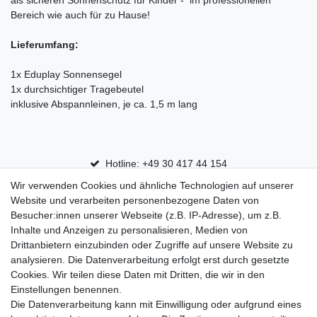
als sicheren Sonnenschutz für Kinder - im professionellen
Bereich wie auch für zu Hause!
Lieferumfang:
1x Eduplay Sonnensegel
1x durchsichtiger Tragebeutel
inklusive Abspannleinen, je ca. 1,5 m lang
Hotline: +49 30 417 44 154
Wir verwenden Cookies und ähnliche Technologien auf unserer
30 Tage Rückgaberecht
Website und verarbeiten personenbezogene Daten von
Versandfrei ab 75 € in Deutschland
Besucher:innen unserer Webseite (z.B. IP-Adresse), um z.B.
Inhalte und Anzeigen zu personalisieren, Medien von
Drittanbietern einzubinden oder Zugriffe auf unsere Website zu
Top Marken
analysieren. Die Datenverarbeitung erfolgt erst durch gesetzte
Cookies. Wir teilen diese Daten mit Dritten, die wir in den
Eduplay
Einstellungen benennen.
Folia Bringmann
Die Datenverarbeitung kann mit Einwilligung oder aufgrund eines
Shop