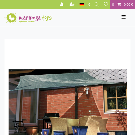
€
0
0,00 €
☰