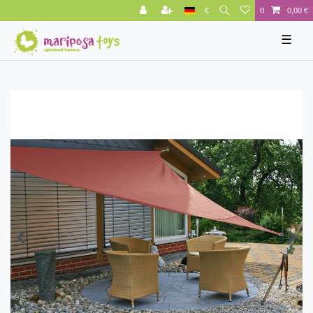
€
0
0,00 €
☰