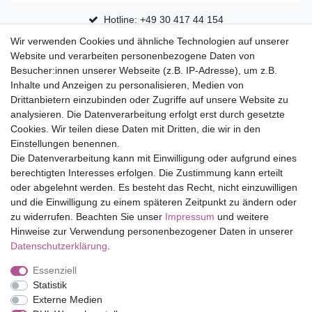
Hotline: +49 30 417 44 154
Wir verwenden Cookies und ähnliche Technologien auf unserer
30 Tage Rückgaberecht
Website und verarbeiten personenbezogene Daten von
Versandfrei ab 75 € in Deutschland
Besucher:innen unserer Webseite (z.B. IP-Adresse), um z.B.
Inhalte und Anzeigen zu personalisieren, Medien von
Drittanbietern einzubinden oder Zugriffe auf unsere Website zu
Top Marken
analysieren. Die Datenverarbeitung erfolgt erst durch gesetzte
Cookies. Wir teilen diese Daten mit Dritten, die wir in den
Eduplay
Einstellungen benennen.
Folia Bringmann
Die Datenverarbeitung kann mit Einwilligung oder aufgrund eines
Shop
berechtigten Interesses erfolgen. Die Zustimmung kann erteilt
oder abgelehnt werden. Es besteht das Recht, nicht einzuwilligen
Mein Konto
und die Einwilligung zu einem späteren Zeitpunkt zu ändern oder
Service
zu widerrufen. Beachten Sie unser
Impressum
und weitere
Versandkosten
Hinweise zur Verwendung personenbezogener Daten in unserer
Daten­schutz­erklärung
.
Essenziell
Impressum
Daten­schutz­erklärung
AGB
Statistik
Externe Medien