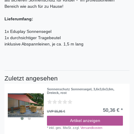
als sicheren Sonnenschutz für Kinder - im professionellen
Bereich wie auch für zu Hause!
Lieferumfang:
1x Eduplay Sonnensegel
1x durchsichtiger Tragebeutel
inklusive Abspannleinen, je ca. 1,5 m lang
Zuletzt angesehen
Sonnenschutz Sonnensegel, 3,6x3,6x3,6m,
Dreieck, rost
50,36 € *
UVP 55,95 €
Artikel anzeigen
*
inkl. ges. MwSt.
zzgl.
Versandkosten