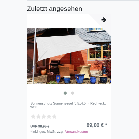
Zuletzt angesehen
Sonnenschutz Sonnensegel, 3,5x4,5m, Rechteck,
weiß
89,06 € *
UVP 98,95 €
*
inkl. ges. MwSt.
zzgl.
Versandkosten