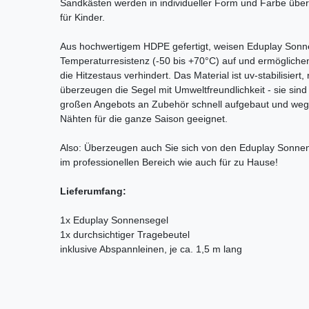
Sandkästen werden in individueller Form und Farbe über
für Kinder.
Aus hochwertigem HDPE gefertigt, weisen Eduplay Sonn
Temperaturresistenz (-50 bis +70°C) auf und ermöglichen d
die Hitzestaus verhindert. Das Material ist uv-stabilisie
überzeugen die Segel mit Umweltfreundlichkeit - sie sind v
großen Angebots an Zubehör schnell aufgebaut und weg
Nähten für die ganze Saison geeignet.
Also: Überzeugen auch Sie sich von den Eduplay Sonnen
im professionellen Bereich wie auch für zu Hause!
Lieferumfang:
1x Eduplay Sonnensegel
1x durchsichtiger Tragebeutel
inklusive Abspannleinen, je ca. 1,5 m lang