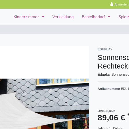
Anmelden
Kinderzimmer
Verkleidung
Bastelbedarf
Spiel
EDUPLAY
Sonnensc
Rechteck
Eduplay Sonnensege
Artikelnummer
EDU1
UVP 98,95 €
89,06 €
Inhalt
1
Stück