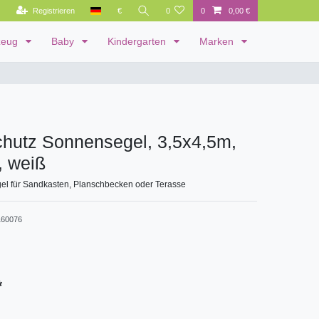
Registrieren
€
0
0
0,00 €
zeug
Baby
Kindergarten
Marken
hutz Sonnensegel, 3,5x4,5m,
, weiß
l für Sandkasten, Planschbecken oder Terasse
60076
*