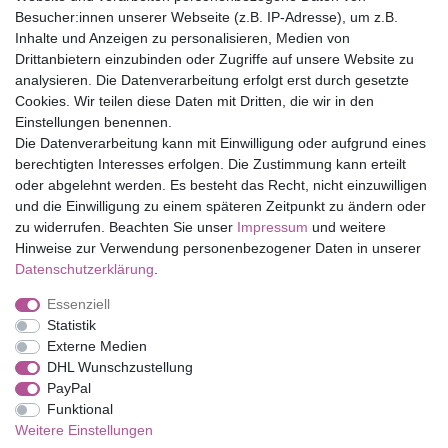
Versandfrei ab 75 € in Deutschland
Besucher:innen unserer Webseite (z.B. IP-Adresse), um z.B.
Inhalte und Anzeigen zu personalisieren, Medien von
Drittanbietern einzubinden oder Zugriffe auf unsere Website zu
Top Marken
analysieren. Die Datenverarbeitung erfolgt erst durch gesetzte
Cookies. Wir teilen diese Daten mit Dritten, die wir in den
Eduplay
Einstellungen benennen.
Folia Bringmann
Die Datenverarbeitung kann mit Einwilligung oder aufgrund eines
Shop
berechtigten Interesses erfolgen. Die Zustimmung kann erteilt
oder abgelehnt werden. Es besteht das Recht, nicht einzuwilligen
Mein Konto
und die Einwilligung zu einem späteren Zeitpunkt zu ändern oder
Service
zu widerrufen. Beachten Sie unser
Impressum
und weitere
Versandkosten
Hinweise zur Verwendung personenbezogener Daten in unserer
Daten­schutz­erklärung
.
Essenziell
Impressum
Daten­schutz­erklärung
AGB
Statistik
Externe Medien
DHL Wunschzustellung
Barrierefreiheitserklärung
Widerrufs­recht
PayPal
Funktional
Weitere Einstellungen
Kontakt
Vertrag widerrufen