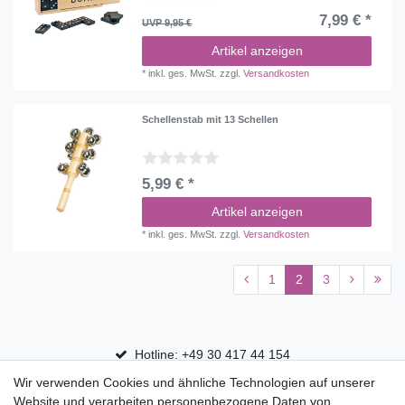
7,99 € *
UVP 9,95 €
Artikel anzeigen
*
inkl. ges. MwSt.
zzgl.
Versandkosten
Schellenstab mit 13 Schellen
5,99 € *
Artikel anzeigen
*
inkl. ges. MwSt.
zzgl.
Versandkosten
1
2
3
Hotline: +49 30 417 44 154
Wir verwenden Cookies und ähnliche Technologien auf unserer
30 Tage Rückgaberecht
Website und verarbeiten personenbezogene Daten von