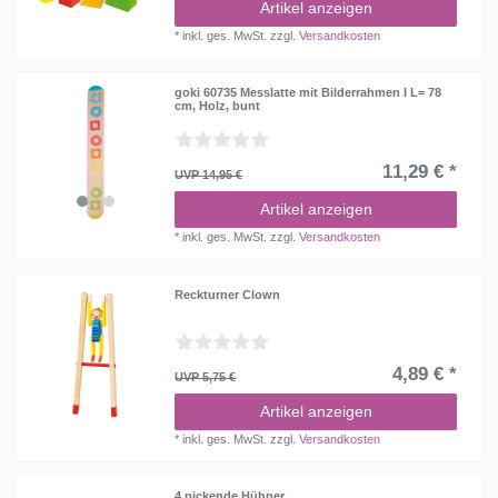
Artikel anzeigen
*
inkl. ges. MwSt.
zzgl.
Versandkosten
goki 60735 Messlatte mit Bilderrahmen I L= 78
cm, Holz, bunt
11,29 € *
UVP 14,95 €
Artikel anzeigen
*
inkl. ges. MwSt.
zzgl.
Versandkosten
Reckturner Clown
4,89 € *
UVP 5,75 €
Artikel anzeigen
*
inkl. ges. MwSt.
zzgl.
Versandkosten
4 pickende Hühner