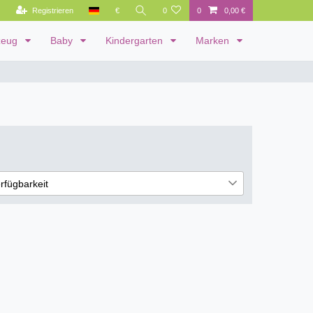
Registrieren
€
0
0
0,00 €
zeug
Baby
Kindergarten
Marken
rfügbarkeit
cht lieferbar
1