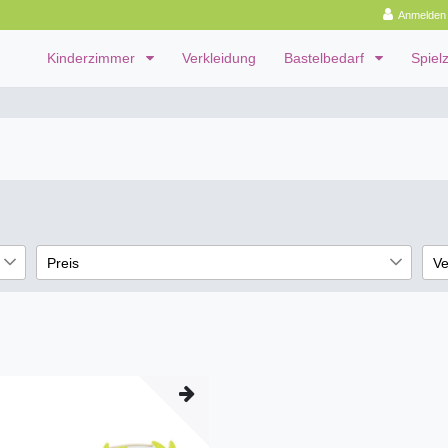
Anmelden
Kinderzimmer
Verkleidung
Bastelbedarf
Spiel
Preis
Ve
ni
1
€
―
€
1
1
Übernehmen
1