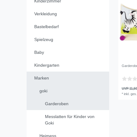
Kinderzimmer
Verkleidung
Bastelbedarf
Spielzeug
Baby
Kindergarten
Garderobe 
Marken
UVP 11,50
goki
*
inkl. ges
Garderoben
Messlatten für Kinder von
Goki
Heimess