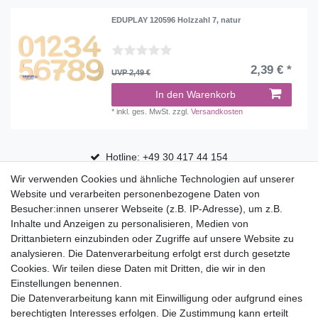
EDUPLAY 120596 Holzzahl 7, natur
2,39 € *
UVP 2,49 €
In den Warenkorb
*
inkl. ges. MwSt.
zzgl.
Versandkosten
Hotline: +49 30 417 44 154
Wir verwenden Cookies und ähnliche Technologien auf unserer
30 Tage Rückgaberecht
Website und verarbeiten personenbezogene Daten von
Versandfrei ab 75 € in Deutschland
Besucher:innen unserer Webseite (z.B. IP-Adresse), um z.B.
Inhalte und Anzeigen zu personalisieren, Medien von
Drittanbietern einzubinden oder Zugriffe auf unsere Website zu
Top Marken
analysieren. Die Datenverarbeitung erfolgt erst durch gesetzte
Cookies. Wir teilen diese Daten mit Dritten, die wir in den
Eduplay
Einstellungen benennen.
Folia Bringmann
Die Datenverarbeitung kann mit Einwilligung oder aufgrund eines
Shop
berechtigten Interesses erfolgen. Die Zustimmung kann erteilt