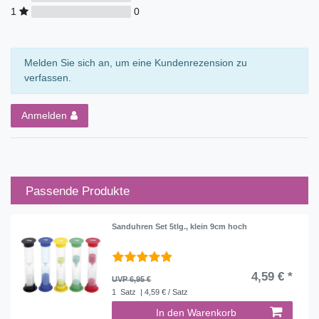
1
0
Melden Sie sich an, um eine Kundenrezension zu
verfassen.
Anmelden
Passende Produkte
Sanduhren Set 5tlg., klein 9cm hoch
4,59 € *
UVP 6,95 €
1
Satz
| 4,59 € / Satz
In den Warenkorb