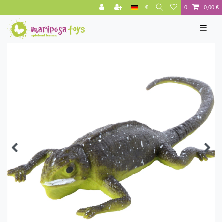
€
0
0,00 €
☰