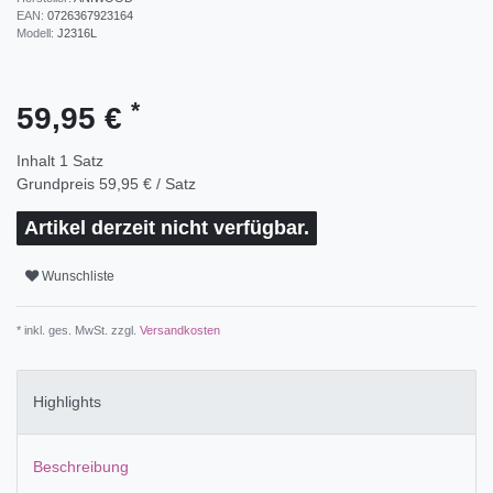
EAN:
0726367923164
Modell:
J2316L
*
59,95 €
Inhalt
1
Satz
Grundpreis
59,95 € / Satz
Artikel derzeit nicht verfügbar.
Wunschliste
* inkl. ges. MwSt. zzgl.
Versandkosten
Highlights
Beschreibung