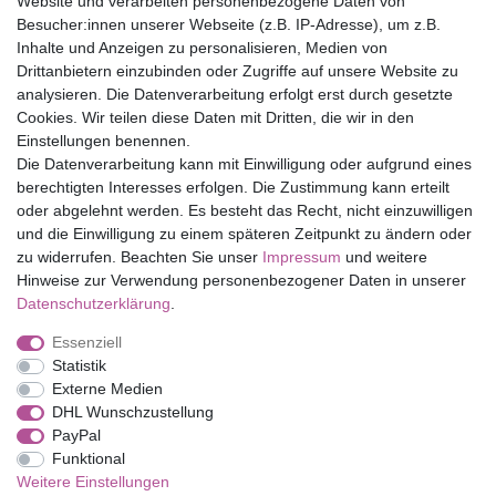
Website und verarbeiten personenbezogene Daten von
Versandfrei ab 75 € in Deutschland
Besucher:innen unserer Webseite (z.B. IP-Adresse), um z.B.
Inhalte und Anzeigen zu personalisieren, Medien von
Drittanbietern einzubinden oder Zugriffe auf unsere Website zu
Top Marken
analysieren. Die Datenverarbeitung erfolgt erst durch gesetzte
Cookies. Wir teilen diese Daten mit Dritten, die wir in den
Eduplay
Einstellungen benennen.
Folia Bringmann
Die Datenverarbeitung kann mit Einwilligung oder aufgrund eines
Shop
berechtigten Interesses erfolgen. Die Zustimmung kann erteilt
oder abgelehnt werden. Es besteht das Recht, nicht einzuwilligen
Mein Konto
und die Einwilligung zu einem späteren Zeitpunkt zu ändern oder
Service
zu widerrufen. Beachten Sie unser
Impressum
und weitere
Versandkosten
Hinweise zur Verwendung personenbezogener Daten in unserer
Daten­schutz­erklärung
.
Essenziell
Impressum
Daten­schutz­erklärung
AGB
Statistik
Externe Medien
DHL Wunschzustellung
Barrierefreiheitserklärung
Widerrufs­recht
PayPal
Funktional
Weitere Einstellungen
Kontakt