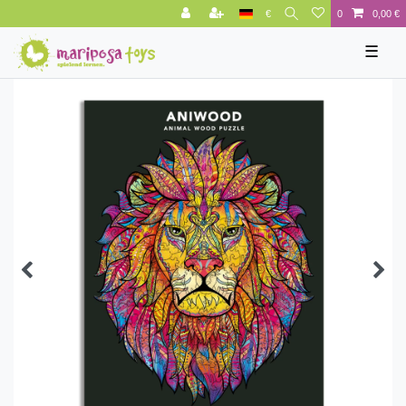
€
0
0,00 €
☰