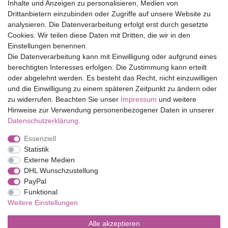
Inhalte und Anzeigen zu personalisieren, Medien von
Drittanbietern einzubinden oder Zugriffe auf unsere Website zu
Top Marken
analysieren. Die Datenverarbeitung erfolgt erst durch gesetzte
Cookies. Wir teilen diese Daten mit Dritten, die wir in den
Eduplay
Einstellungen benennen.
Folia Bringmann
Die Datenverarbeitung kann mit Einwilligung oder aufgrund eines
Shop
berechtigten Interesses erfolgen. Die Zustimmung kann erteilt
oder abgelehnt werden. Es besteht das Recht, nicht einzuwilligen
Mein Konto
und die Einwilligung zu einem späteren Zeitpunkt zu ändern oder
Service
zu widerrufen. Beachten Sie unser
Impressum
und weitere
Versandkosten
Hinweise zur Verwendung personenbezogener Daten in unserer
Daten­schutz­erklärung
.
Essenziell
Impressum
Daten­schutz­erklärung
AGB
Statistik
Externe Medien
DHL Wunschzustellung
Barrierefreiheitserklärung
Widerrufs­recht
PayPal
Funktional
Weitere Einstellungen
Kontakt
Vertrag widerrufen
Alle akzeptieren