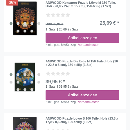
-36%
ANIWOOD Konturen-Puzzle Löwe M 150 Teile,
Holz (20,0 x 24,6 x 0,5 cm), 150-teilig (1 Set)
25,69 € *
UVP 39,95 €
1
Satz
| 25,69 € / Satz
Artikel anzeigen
*
inkl. ges. MwSt.
zzgl.
Versandkosten
ANIWOOD Puzzle Die Erde M 150 Teile, Holz (16
x 22,8 x 3 cm), 150-teilig (1 Set)
39,95 € *
1
Satz
| 39,95 € / Satz
Artikel anzeigen
*
inkl. ges. MwSt.
zzgl.
Versandkosten
ANIWOOD Puzzle Löwe S 100 Teile, Holz (13,8 x
17,0 x 0,5 cm), 100-teilig (1 Set)