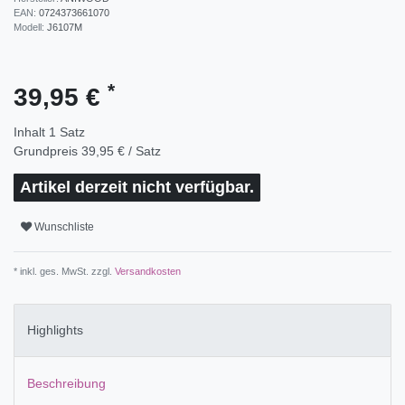
EAN:
0724373661070
Modell:
J6107M
*
39,95 €
Inhalt
1
Satz
Grundpreis
39,95 € / Satz
Artikel derzeit nicht verfügbar.
Wunschliste
* inkl. ges. MwSt. zzgl.
Versandkosten
Highlights
Beschreibung