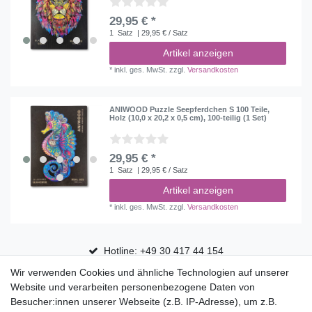
29,95 € *
1
Satz
| 29,95 € / Satz
Artikel anzeigen
*
inkl. ges. MwSt.
zzgl.
Versandkosten
ANIWOOD Puzzle Seepferdchen S 100 Teile,
Holz (10,0 x 20,2 x 0,5 cm), 100-teilig (1 Set)
29,95 € *
1
Satz
| 29,95 € / Satz
Artikel anzeigen
*
inkl. ges. MwSt.
zzgl.
Versandkosten
Hotline: +49 30 417 44 154
Wir verwenden Cookies und ähnliche Technologien auf unserer
30 Tage Rückgaberecht
Website und verarbeiten personenbezogene Daten von
Versandfrei ab 75 € in Deutschland
Besucher:innen unserer Webseite (z.B. IP-Adresse), um z.B.