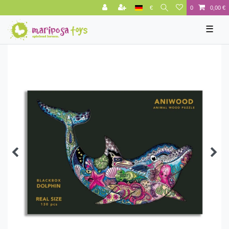
€
0
0,00 €
☰