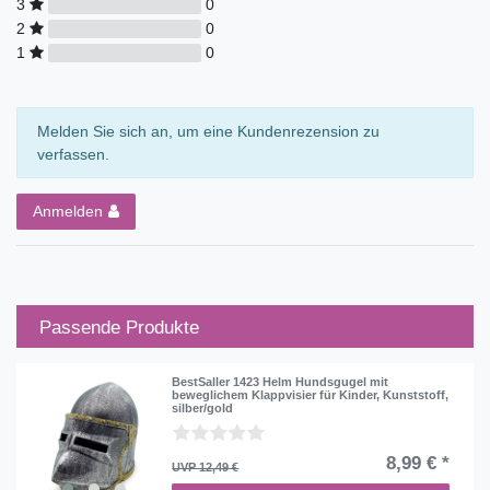
3
0
2
0
1
0
Melden Sie sich an, um eine Kundenrezension zu
verfassen.
Anmelden
Passende Produkte
BestSaller 1423 Helm Hundsgugel mit
beweglichem Klappvisier für Kinder, Kunststoff,
silber/gold
8,99 € *
UVP 12,49 €