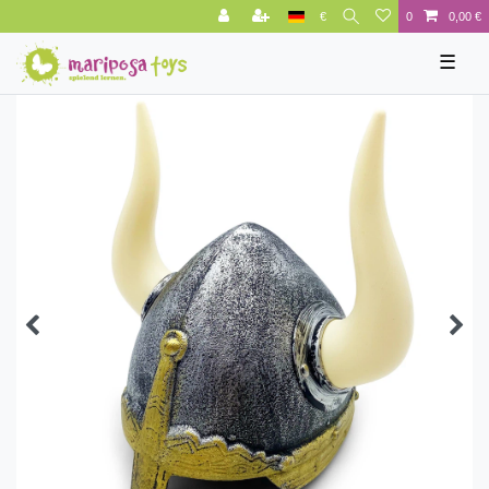
€
0
0,00 €
☰