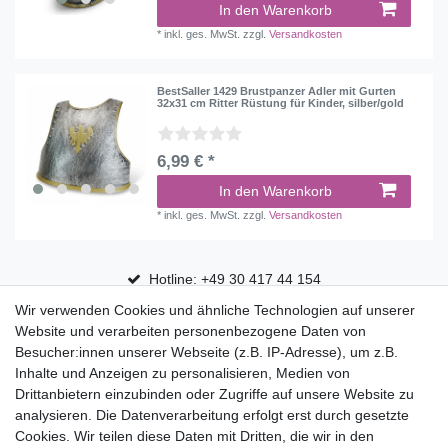
In den Warenkorb
*
inkl. ges. MwSt.
zzgl.
Versandkosten
BestSaller 1429 Brustpanzer Adler mit Gurten
32x31 cm Ritter Rüstung für Kinder, silber/gold
6,99 € *
In den Warenkorb
*
inkl. ges. MwSt.
zzgl.
Versandkosten
Hotline: +49 30 417 44 154
Wir verwenden Cookies und ähnliche Technologien auf unserer
30 Tage Rückgaberecht
Website und verarbeiten personenbezogene Daten von
Versandfrei ab 75 € in Deutschland
Besucher:innen unserer Webseite (z.B. IP-Adresse), um z.B.
Inhalte und Anzeigen zu personalisieren, Medien von
Drittanbietern einzubinden oder Zugriffe auf unsere Website zu
Top Marken
analysieren. Die Datenverarbeitung erfolgt erst durch gesetzte
Cookies. Wir teilen diese Daten mit Dritten, die wir in den
Eduplay