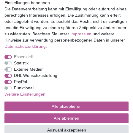
Einstellungen benennen.
Folia Bringmann
Die Datenverarbeitung kann mit Einwilligung oder aufgrund eines
Shop
berechtigten Interesses erfolgen. Die Zustimmung kann erteilt
oder abgelehnt werden. Es besteht das Recht, nicht einzuwilligen
Mein Konto
und die Einwilligung zu einem späteren Zeitpunkt zu ändern oder
Service
zu widerrufen. Beachten Sie unser
Impressum
und weitere
Versandkosten
Hinweise zur Verwendung personenbezogener Daten in unserer
Daten­schutz­erklärung
.
Essenziell
Impressum
Daten­schutz­erklärung
AGB
Statistik
Externe Medien
DHL Wunschzustellung
Barrierefreiheitserklärung
Widerrufs­recht
PayPal
Funktional
Weitere Einstellungen
Kontakt
Vertrag widerrufen
Alle akzeptieren
Alle ablehnen
© Copyright 2026 | Alle Rechte vorbehalten.
Auswahl akzeptieren