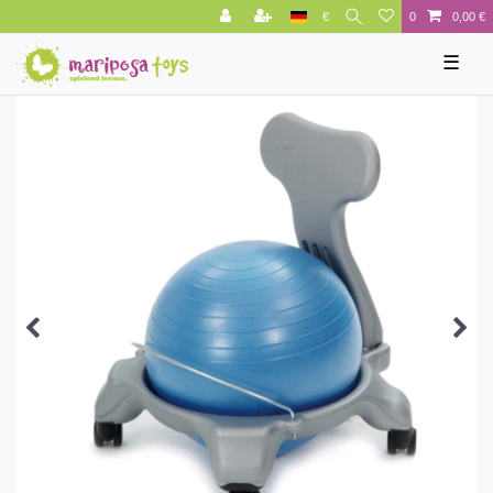
€
0
0,00 €
☰