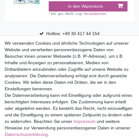
In den Warenkorb
*
inkl. ges. MwSt.
zzgl.
Versandkosten
Hotline: +49 30 417 44 154
Wir verwenden Cookies und ähnliche Technologien auf unserer
30 Tage Rückgaberecht
Website und verarbeiten personenbezogene Daten von
Versandfrei ab 75 € in Deutschland
Besucher:innen unserer Webseite (z.B. IP-Adresse), um z.B.
Inhalte und Anzeigen zu personalisieren, Medien von
Drittanbietern einzubinden oder Zugriffe auf unsere Website zu
Top Marken
analysieren. Die Datenverarbeitung erfolgt erst durch gesetzte
Cookies. Wir teilen diese Daten mit Dritten, die wir in den
Eduplay
Einstellungen benennen.
Folia Bringmann
Die Datenverarbeitung kann mit Einwilligung oder aufgrund eines
Shop
berechtigten Interesses erfolgen. Die Zustimmung kann erteilt
oder abgelehnt werden. Es besteht das Recht, nicht einzuwilligen
Mein Konto
und die Einwilligung zu einem späteren Zeitpunkt zu ändern oder
Service
zu widerrufen. Beachten Sie unser
Impressum
und weitere
Versandkosten
Hinweise zur Verwendung personenbezogener Daten in unserer
Daten­schutz­erklärung
.