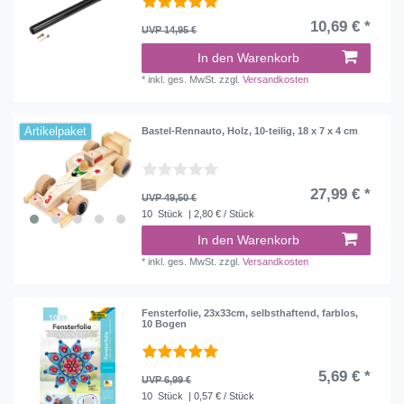
10,69 € *
UVP 14,95 €
In den Warenkorb
*
inkl. ges. MwSt.
zzgl.
Versandkosten
Artikelpaket
Bastel-Rennauto, Holz, 10-teilig, 18 x 7 x 4 cm
27,99 € *
UVP 49,50 €
10
Stück
| 2,80 € / Stück
In den Warenkorb
*
inkl. ges. MwSt.
zzgl.
Versandkosten
Fensterfolie, 23x33cm, selbsthaftend, farblos,
10 Bogen
5,69 € *
UVP 6,99 €
10
Stück
| 0,57 € / Stück