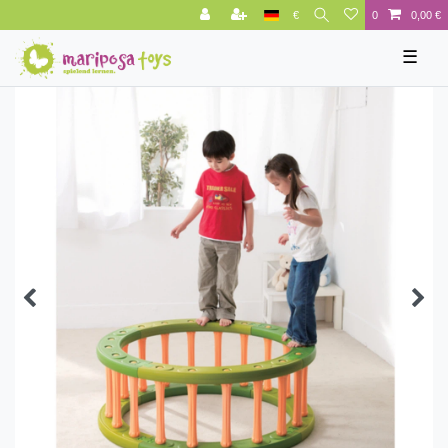
€
0
0,00 €
☰