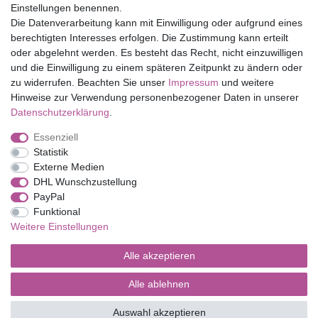
Einstellungen benennen.
Folia Bringmann
Die Datenverarbeitung kann mit Einwilligung oder aufgrund eines
Shop
berechtigten Interesses erfolgen. Die Zustimmung kann erteilt
oder abgelehnt werden. Es besteht das Recht, nicht einzuwilligen
Mein Konto
und die Einwilligung zu einem späteren Zeitpunkt zu ändern oder
Service
zu widerrufen. Beachten Sie unser
Impressum
und weitere
Versandkosten
Hinweise zur Verwendung personenbezogener Daten in unserer
Daten­schutz­erklärung
.
Essenziell
Impressum
Daten­schutz­erklärung
AGB
Statistik
Externe Medien
DHL Wunschzustellung
Barrierefreiheitserklärung
Widerrufs­recht
PayPal
Funktional
Weitere Einstellungen
Kontakt
Vertrag widerrufen
Alle akzeptieren
Alle ablehnen
© Copyright 2026 | Alle Rechte vorbehalten.
Auswahl akzeptieren