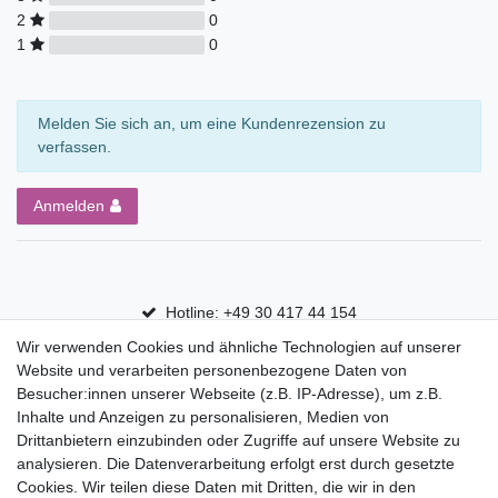
2
0
1
0
Melden Sie sich an, um eine Kundenrezension zu
verfassen.
Anmelden
Hotline: +49 30 417 44 154
Wir verwenden Cookies und ähnliche Technologien auf unserer
30 Tage Rückgaberecht
Website und verarbeiten personenbezogene Daten von
Versandfrei ab 75 € in Deutschland
Besucher:innen unserer Webseite (z.B. IP-Adresse), um z.B.
Inhalte und Anzeigen zu personalisieren, Medien von
Drittanbietern einzubinden oder Zugriffe auf unsere Website zu
Top Marken
analysieren. Die Datenverarbeitung erfolgt erst durch gesetzte
Cookies. Wir teilen diese Daten mit Dritten, die wir in den
Eduplay