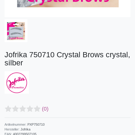
Jofrika 750710 Crystal Brows crystal,
silber
(0)
Artikelnummer:
PXP750710
Hersteller:
Jofrika
EAN:
4002299507105