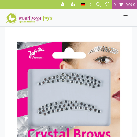
€
0
0,00 €
☰