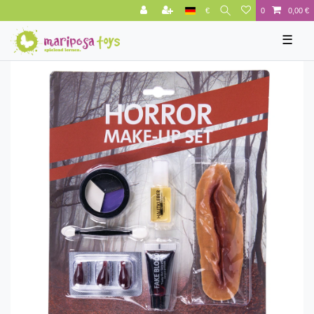
€
0
0,00 €
☰