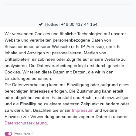
Hotline: +49 30 417 44 154
Wir verwenden Cookies und ähnliche Technologien auf unserer
30 Tage Rückgaberecht
Website und verarbeiten personenbezogene Daten von
Versandfrei ab 75 € in Deutschland
Besucher:innen unserer Webseite (z.B. IP-Adresse), um z.B.
Inhalte und Anzeigen zu personalisieren, Medien von
Drittanbietern einzubinden oder Zugriffe auf unsere Website zu
Top Marken
analysieren. Die Datenverarbeitung erfolgt erst durch gesetzte
Cookies. Wir teilen diese Daten mit Dritten, die wir in den
Eduplay
Einstellungen benennen.
Folia Bringmann
Die Datenverarbeitung kann mit Einwilligung oder aufgrund eines
Shop
berechtigten Interesses erfolgen. Die Zustimmung kann erteilt
oder abgelehnt werden. Es besteht das Recht, nicht einzuwilligen
Mein Konto
und die Einwilligung zu einem späteren Zeitpunkt zu ändern oder
Service
zu widerrufen. Beachten Sie unser
Impressum
und weitere
Versandkosten
Hinweise zur Verwendung personenbezogener Daten in unserer
Daten­schutz­erklärung
.
Essenziell