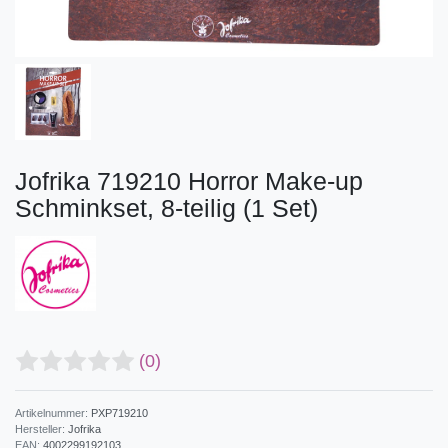
Jofrika 719210 Horror Make-up
Schminkset, 8-teilig (1 Set)
(0)
Artikelnummer:
PXP719210
Hersteller:
Jofrika
EAN:
4002299192103