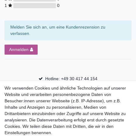
1
0
Melden Sie sich an, um eine Kundenrezension zu
verfassen.
Anmelden
Hotline: +49 30 417 44 154
Wir verwenden Cookies und ähnliche Technologien auf unserer
30 Tage Rückgaberecht
Website und verarbeiten personenbezogene Daten von
Versandfrei ab 75 € in Deutschland
Besucher:innen unserer Webseite (z.B. IP-Adresse), um z.B.
Inhalte und Anzeigen zu personalisieren, Medien von
Drittanbietern einzubinden oder Zugriffe auf unsere Website zu
Top Marken
analysieren. Die Datenverarbeitung erfolgt erst durch gesetzte
Cookies. Wir teilen diese Daten mit Dritten, die wir in den
Eduplay
Einstellungen benennen.
Folia Bringmann