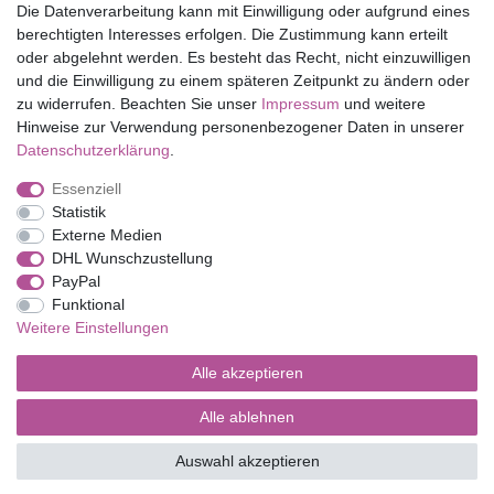
Die Datenverarbeitung kann mit Einwilligung oder aufgrund eines
Shop
berechtigten Interesses erfolgen. Die Zustimmung kann erteilt
oder abgelehnt werden. Es besteht das Recht, nicht einzuwilligen
Mein Konto
und die Einwilligung zu einem späteren Zeitpunkt zu ändern oder
Service
zu widerrufen. Beachten Sie unser
Impressum
und weitere
Versandkosten
Hinweise zur Verwendung personenbezogener Daten in unserer
Daten­schutz­erklärung
.
Essenziell
Impressum
Daten­schutz­erklärung
AGB
Statistik
Externe Medien
DHL Wunschzustellung
Barrierefreiheitserklärung
Widerrufs­recht
PayPal
Funktional
Weitere Einstellungen
Kontakt
Vertrag widerrufen
Alle akzeptieren
Alle ablehnen
© Copyright 2026 | Alle Rechte vorbehalten.
Auswahl akzeptieren