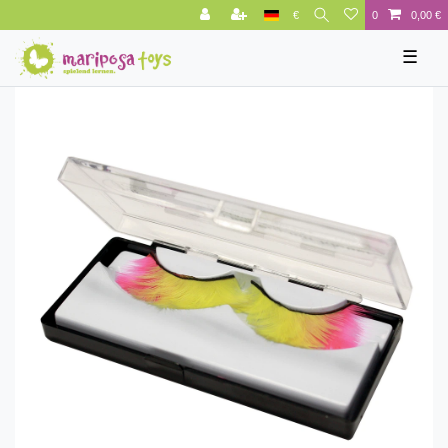
€
0
0,00 €
☰