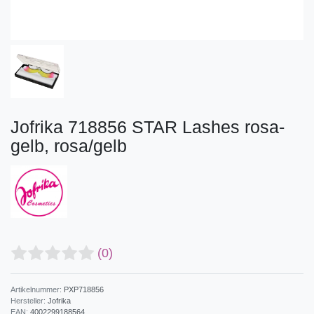
Jofrika 718856 STAR Lashes rosa-
gelb, rosa/gelb
(0)
Artikelnummer:
PXP718856
Hersteller:
Jofrika
EAN:
4002299188564