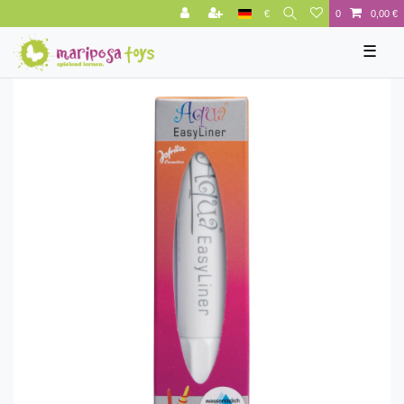
€
0
0,00 €
☰