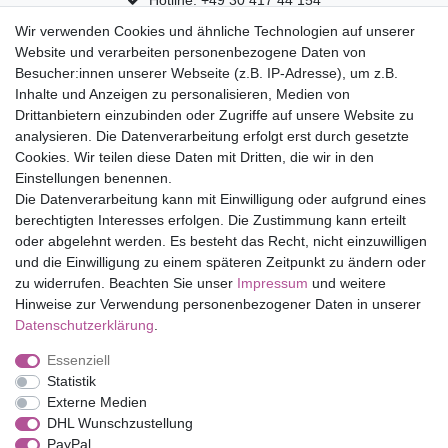
Wir verwenden Cookies und ähnliche Technologien auf unserer
30 Tage Rückgaberecht
Website und verarbeiten personenbezogene Daten von
Versandfrei ab 75 € in Deutschland
Besucher:innen unserer Webseite (z.B. IP-Adresse), um z.B.
Inhalte und Anzeigen zu personalisieren, Medien von
Drittanbietern einzubinden oder Zugriffe auf unsere Website zu
Top Marken
analysieren. Die Datenverarbeitung erfolgt erst durch gesetzte
Cookies. Wir teilen diese Daten mit Dritten, die wir in den
Eduplay
Einstellungen benennen.
Folia Bringmann
Die Datenverarbeitung kann mit Einwilligung oder aufgrund eines
Shop
berechtigten Interesses erfolgen. Die Zustimmung kann erteilt
oder abgelehnt werden. Es besteht das Recht, nicht einzuwilligen
Mein Konto
und die Einwilligung zu einem späteren Zeitpunkt zu ändern oder
Service
zu widerrufen. Beachten Sie unser
Impressum
und weitere
Versandkosten
Hinweise zur Verwendung personenbezogener Daten in unserer
Daten­schutz­erklärung
.
Essenziell
Impressum
Daten­schutz­erklärung
AGB
Statistik
Externe Medien
DHL Wunschzustellung
Barrierefreiheitserklärung
Widerrufs­recht
PayPal