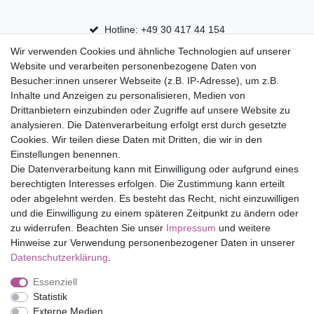
Hotline: +49 30 417 44 154
Wir verwenden Cookies und ähnliche Technologien auf unserer
30 Tage Rückgaberecht
Website und verarbeiten personenbezogene Daten von
Versandfrei ab 75 € in Deutschland
Besucher:innen unserer Webseite (z.B. IP-Adresse), um z.B.
Inhalte und Anzeigen zu personalisieren, Medien von
Drittanbietern einzubinden oder Zugriffe auf unsere Website zu
Top Marken
analysieren. Die Datenverarbeitung erfolgt erst durch gesetzte
Cookies. Wir teilen diese Daten mit Dritten, die wir in den
Eduplay
Einstellungen benennen.
Folia Bringmann
Die Datenverarbeitung kann mit Einwilligung oder aufgrund eines
Shop
berechtigten Interesses erfolgen. Die Zustimmung kann erteilt
oder abgelehnt werden. Es besteht das Recht, nicht einzuwilligen
Mein Konto
und die Einwilligung zu einem späteren Zeitpunkt zu ändern oder
Service
zu widerrufen. Beachten Sie unser
Impressum
und weitere
Versandkosten
Hinweise zur Verwendung personenbezogener Daten in unserer
Daten­schutz­erklärung
.
Essenziell
Impressum
Daten­schutz­erklärung
AGB
Statistik
Externe Medien