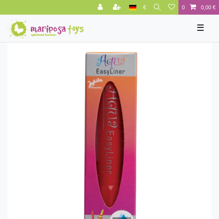
€
0
0,00 €
☰