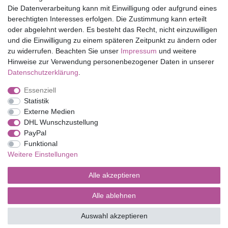
Die Datenverarbeitung kann mit Einwilligung oder aufgrund eines
Shop
berechtigten Interesses erfolgen. Die Zustimmung kann erteilt
oder abgelehnt werden. Es besteht das Recht, nicht einzuwilligen
Mein Konto
und die Einwilligung zu einem späteren Zeitpunkt zu ändern oder
Service
zu widerrufen. Beachten Sie unser
Impressum
und weitere
Versandkosten
Hinweise zur Verwendung personenbezogener Daten in unserer
Daten­schutz­erklärung
.
Essenziell
Impressum
Daten­schutz­erklärung
AGB
Statistik
Externe Medien
DHL Wunschzustellung
Barrierefreiheitserklärung
Widerrufs­recht
PayPal
Funktional
Weitere Einstellungen
Kontakt
Vertrag widerrufen
Alle akzeptieren
Alle ablehnen
© Copyright 2026 | Alle Rechte vorbehalten.
Auswahl akzeptieren