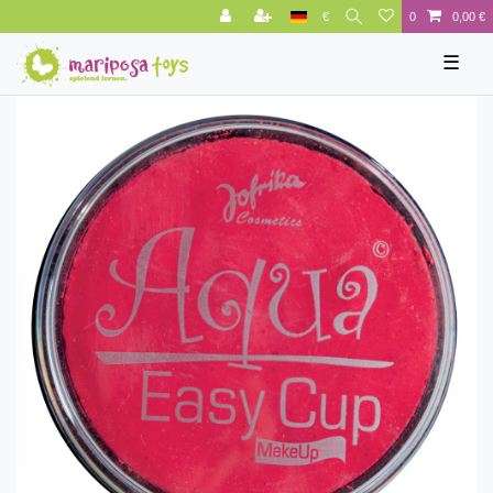
€
0
0,00 €
☰