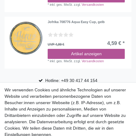
*
inkl. ges. MwSt.
zzgl.
Versandkosten
Jofrika 708776 Aqua Easy Cup, gelb
4,59 € *
UVP 4,99 €
Artikel anzeigen
*
inkl. ges. MwSt.
zzgl.
Versandkosten
Hotline: +49 30 417 44 154
Wir verwenden Cookies und ähnliche Technologien auf unserer
30 Tage Rückgaberecht
Website und verarbeiten personenbezogene Daten von
Versandfrei ab 75 € in Deutschland
Besucher:innen unserer Webseite (z.B. IP-Adresse), um z.B.
Inhalte und Anzeigen zu personalisieren, Medien von
Drittanbietern einzubinden oder Zugriffe auf unsere Website zu
Top Marken
analysieren. Die Datenverarbeitung erfolgt erst durch gesetzte
Cookies. Wir teilen diese Daten mit Dritten, die wir in den
Eduplay
Einstellungen benennen.
Folia Bringmann