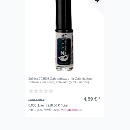
Jofrika 708503 Zahnschwarz für Zahnlücken /
Zahnlack mit Pinel, schwarz (5 ml Flasche)
4,59 € *
UVP 4,99 €
0.005
Liter
| 918,00 € / Liter
*
inkl. ges. MwSt.
zzgl.
Versandkosten