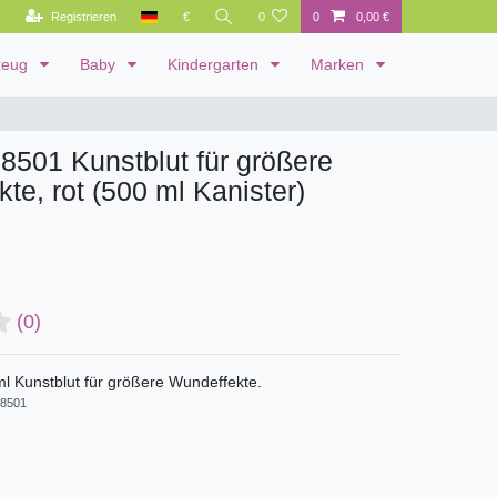
Registrieren
€
0
0
0,00 €
zeug
Baby
Kindergarten
Marken
08501 Kunstblut für größere
te, rot (500 ml Kanister)
(0)
ml Kunstblut für größere Wundeffekte.
8501