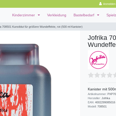
Anmelden
Kinderzimmer
Verkleidung
Bastelbedarf
Spiel
ka 708501 Kunstblut für größere Wundeffekte, rot (500 ml Kanister)
Jofrika 7
Wundeffek
Kanister mit 500
Artikelnummer:
PXP70
Hersteller:
Jofrika
EAN:
4002299085016
Modell:
708501