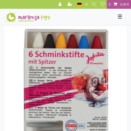
€
0
0,00 €
☰