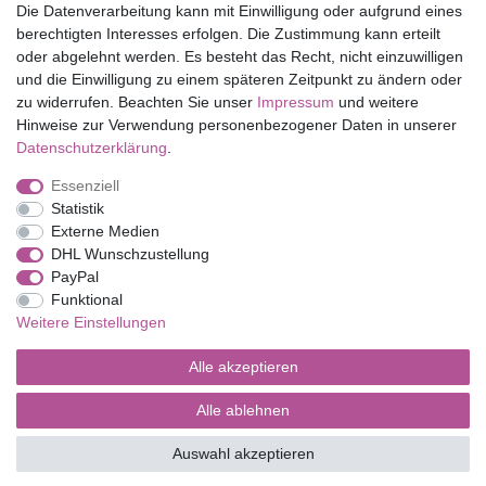
Die Datenverarbeitung kann mit Einwilligung oder aufgrund eines
Shop
berechtigten Interesses erfolgen. Die Zustimmung kann erteilt
oder abgelehnt werden. Es besteht das Recht, nicht einzuwilligen
Mein Konto
und die Einwilligung zu einem späteren Zeitpunkt zu ändern oder
Service
zu widerrufen. Beachten Sie unser
Impressum
und weitere
Versandkosten
Hinweise zur Verwendung personenbezogener Daten in unserer
Daten­schutz­erklärung
.
Essenziell
Impressum
Daten­schutz­erklärung
AGB
Statistik
Externe Medien
DHL Wunschzustellung
Barrierefreiheitserklärung
Widerrufs­recht
PayPal
Funktional
Weitere Einstellungen
Kontakt
Vertrag widerrufen
Alle akzeptieren
Alle ablehnen
© Copyright 2026 | Alle Rechte vorbehalten.
Auswahl akzeptieren