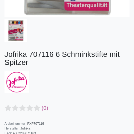
Jofrika 707116 6 Schminkstifte mit
Spitzer
(0)
Artikelnummer:
PXP707116
Hersteller:
Jofrika
EAN:
4002299071163