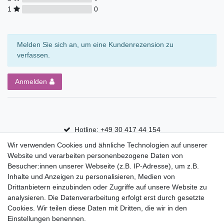
1
0
Melden Sie sich an, um eine Kundenrezension zu
verfassen.
Anmelden
Hotline: +49 30 417 44 154
Wir verwenden Cookies und ähnliche Technologien auf unserer
30 Tage Rückgaberecht
Website und verarbeiten personenbezogene Daten von
Versandfrei ab 75 € in Deutschland
Besucher:innen unserer Webseite (z.B. IP-Adresse), um z.B.
Inhalte und Anzeigen zu personalisieren, Medien von
Drittanbietern einzubinden oder Zugriffe auf unsere Website zu
Top Marken
analysieren. Die Datenverarbeitung erfolgt erst durch gesetzte
Cookies. Wir teilen diese Daten mit Dritten, die wir in den
Eduplay
Einstellungen benennen.
Folia Bringmann