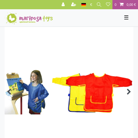
€
0
0,00 €
☰