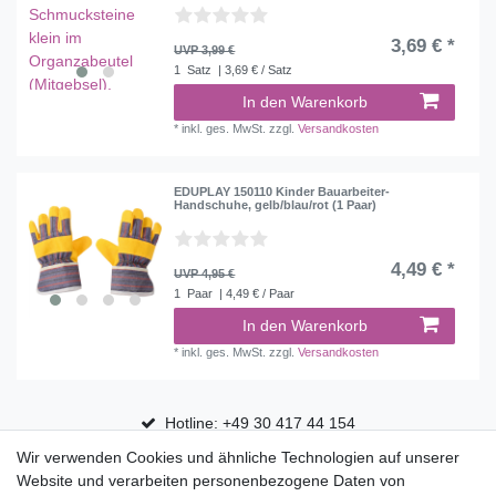
3,69 € *
UVP 3,99 €
1
Satz
| 3,69 € / Satz
In den Warenkorb
*
inkl. ges. MwSt.
zzgl.
Versandkosten
EDUPLAY 150110 Kinder Bauarbeiter-
Handschuhe, gelb/blau/rot (1 Paar)
4,49 € *
UVP 4,95 €
1
Paar
| 4,49 € / Paar
In den Warenkorb
*
inkl. ges. MwSt.
zzgl.
Versandkosten
Hotline: +49 30 417 44 154
Wir verwenden Cookies und ähnliche Technologien auf unserer
30 Tage Rückgaberecht
Website und verarbeiten personenbezogene Daten von