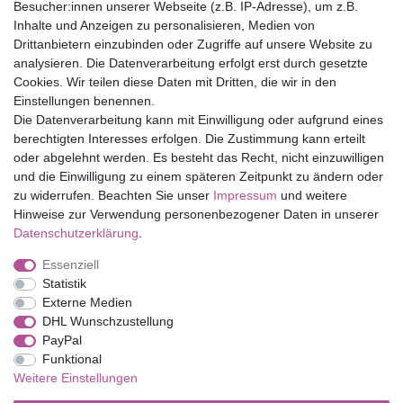
Versandfrei ab 75 € in Deutschland
Besucher:innen unserer Webseite (z.B. IP-Adresse), um z.B.
Inhalte und Anzeigen zu personalisieren, Medien von
Drittanbietern einzubinden oder Zugriffe auf unsere Website zu
Top Marken
analysieren. Die Datenverarbeitung erfolgt erst durch gesetzte
Cookies. Wir teilen diese Daten mit Dritten, die wir in den
Eduplay
Einstellungen benennen.
Folia Bringmann
Die Datenverarbeitung kann mit Einwilligung oder aufgrund eines
Shop
berechtigten Interesses erfolgen. Die Zustimmung kann erteilt
oder abgelehnt werden. Es besteht das Recht, nicht einzuwilligen
Mein Konto
und die Einwilligung zu einem späteren Zeitpunkt zu ändern oder
Service
zu widerrufen. Beachten Sie unser
Impressum
und weitere
Versandkosten
Hinweise zur Verwendung personenbezogener Daten in unserer
Daten­schutz­erklärung
.
Essenziell
Impressum
Daten­schutz­erklärung
AGB
Statistik
Externe Medien
DHL Wunschzustellung
Barrierefreiheitserklärung
Widerrufs­recht
PayPal
Funktional
Weitere Einstellungen
Kontakt
Vertrag widerrufen