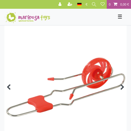
€
0
0,00 €
☰