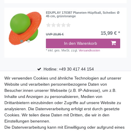
EDUPLAY 170387 Planeten-Hüpfball, Scheibe: Ø
45 cm, grün/orange
15,99 € *
UVP 20,95 €
In den Warenkorb
*
inkl. ges. MwSt.
zzgl.
Versandkosten
Hotline: +49 30 417 44 154
Wir verwenden Cookies und ähnliche Technologien auf unserer
30 Tage Rückgaberecht
Website und verarbeiten personenbezogene Daten von
Versandfrei ab 75 € in Deutschland
Besucher:innen unserer Webseite (z.B. IP-Adresse), um z.B.
Inhalte und Anzeigen zu personalisieren, Medien von
Drittanbietern einzubinden oder Zugriffe auf unsere Website zu
Top Marken
analysieren. Die Datenverarbeitung erfolgt erst durch gesetzte
Cookies. Wir teilen diese Daten mit Dritten, die wir in den
Eduplay
Einstellungen benennen.
Folia Bringmann
Die Datenverarbeitung kann mit Einwilligung oder aufgrund eines