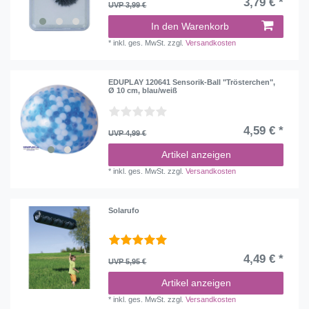
3,79 € *
UVP 3,99 €
In den Warenkorb
*
inkl. ges. MwSt.
zzgl.
Versandkosten
EDUPLAY 120641 Sensorik-Ball "Trösterchen",
Ø 10 cm, blau/weiß
4,59 € *
UVP 4,99 €
Artikel anzeigen
*
inkl. ges. MwSt.
zzgl.
Versandkosten
Solarufo
4,49 € *
UVP 5,95 €
Artikel anzeigen
*
inkl. ges. MwSt.
zzgl.
Versandkosten