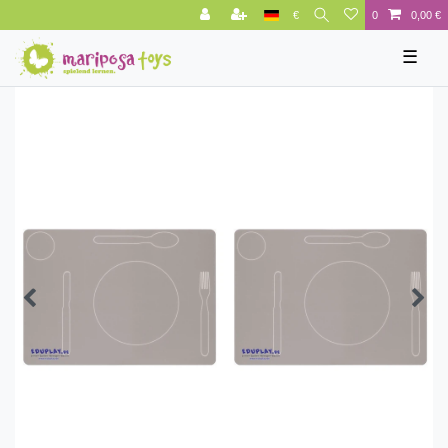
€
0
0,00 €
☰