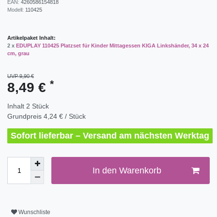
EAN:
4260586154818
Modell:
110425
Artikelpaket Inhalt:
2 x
EDUPLAY 110425 Platzset für Kinder Mittagessen KIGA Linkshänder, 34 x 24
cm, grau
UVP 9,90 €
*
8,49 €
Inhalt
2
Stück
Grundpreis
4,24 € / Stück
Sofort lieferbar – Versand am nächsten Werktag
In den Warenkorb
Wunschliste