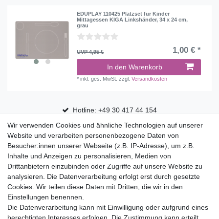
EDUPLAY 110425 Platzset für Kinder
Mittagessen KIGA Linkshänder, 34 x 24 cm,
grau
1,00 € *
UVP 4,95 €
In den Warenkorb
*
inkl. ges. MwSt.
zzgl.
Versandkosten
Hotline: +49 30 417 44 154
Wir verwenden Cookies und ähnliche Technologien auf unserer
30 Tage Rückgaberecht
Website und verarbeiten personenbezogene Daten von
Versandfrei ab 75 € in Deutschland
Besucher:innen unserer Webseite (z.B. IP-Adresse), um z.B.
Inhalte und Anzeigen zu personalisieren, Medien von
Drittanbietern einzubinden oder Zugriffe auf unsere Website zu
Top Marken
analysieren. Die Datenverarbeitung erfolgt erst durch gesetzte
Cookies. Wir teilen diese Daten mit Dritten, die wir in den
Eduplay
Einstellungen benennen.
Folia Bringmann
Die Datenverarbeitung kann mit Einwilligung oder aufgrund eines
Shop
berechtigten Interesses erfolgen. Die Zustimmung kann erteilt