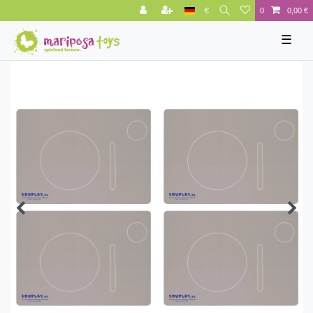
€
0
0,00 €
☰