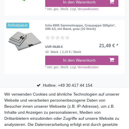
In den Warenkorb
*
inkl. ges. MwSt.
zzgl.
Versandkosten
Artikelpaket
folia 6905 Sammelmappe, Graupappe 500g/m²,
DIN A3, mit Band, grau (10 Stück)
21,49 € *
UVP 49,90 €
10
Stück
| 2,15 € / Stück
In den Warenkorb
*
inkl. ges. MwSt.
zzgl.
Versandkosten
Hotline: +49 30 417 44 154
Wir verwenden Cookies und ähnliche Technologien auf unserer
30 Tage Rückgaberecht
Website und verarbeiten personenbezogene Daten von
Versandfrei ab 75 € in Deutschland
Besucher:innen unserer Webseite (z.B. IP-Adresse), um z.B.
Inhalte und Anzeigen zu personalisieren, Medien von
Drittanbietern einzubinden oder Zugriffe auf unsere Website zu
Top Marken
analysieren. Die Datenverarbeitung erfolgt erst durch gesetzte