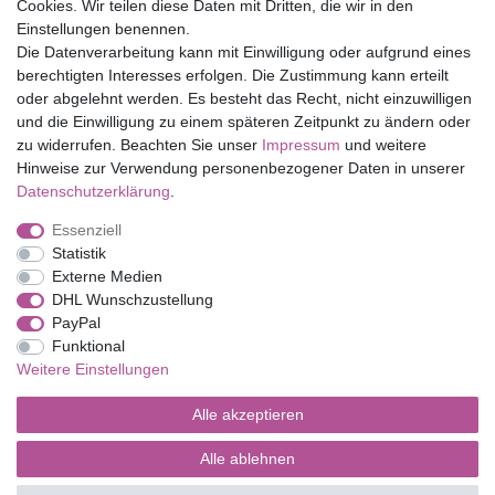
Cookies. Wir teilen diese Daten mit Dritten, die wir in den
Eduplay
Einstellungen benennen.
Folia Bringmann
Die Datenverarbeitung kann mit Einwilligung oder aufgrund eines
Shop
berechtigten Interesses erfolgen. Die Zustimmung kann erteilt
oder abgelehnt werden. Es besteht das Recht, nicht einzuwilligen
Mein Konto
und die Einwilligung zu einem späteren Zeitpunkt zu ändern oder
Service
zu widerrufen. Beachten Sie unser
Impressum
und weitere
Versandkosten
Hinweise zur Verwendung personenbezogener Daten in unserer
Daten­schutz­erklärung
.
Essenziell
Impressum
Daten­schutz­erklärung
AGB
Statistik
Externe Medien
DHL Wunschzustellung
Barrierefreiheitserklärung
Widerrufs­recht
PayPal
Funktional
Weitere Einstellungen
Kontakt
Vertrag widerrufen
Alle akzeptieren
Alle ablehnen
© Copyright 2026 | Alle Rechte vorbehalten.