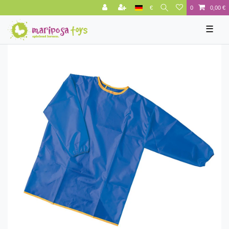
€
0
0,00 €
☰