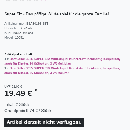
Super Six - Das pfiffige Würfelspiel für die ganze Familie!
Artikelnummer:
BSA30156-SET
Hersteller:
BestSaller
EAN:
4061319100511
Modell:
10051
Artikelpaket Inhalt:
1 x
BestSaller 3016 SUPER SIX Würfelspiel Kunststoff, beidseitig bespielbar,
auch für Kinder, 36 Stäbchen, 3 Würfel, blau
1 x
BestSaller 3015 SUPER SIX Würfelspiel Kunststoff, beidseitig bespielbar,
auch für Kinder, 36 Stäbchen, 3 Würfel, rot
UVP 31,00 €
*
19,49 €
Inhalt
2
Stück
Grundpreis
9,74 € / Stück
Artikel derzeit nicht verfügbar.