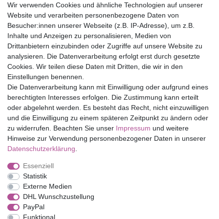
Wir verwenden Cookies und ähnliche Technologien auf unserer
30 Tage Rückgaberecht
Website und verarbeiten personenbezogene Daten von
Versandfrei ab 75 € in Deutschland
Besucher:innen unserer Webseite (z.B. IP-Adresse), um z.B.
Inhalte und Anzeigen zu personalisieren, Medien von
Drittanbietern einzubinden oder Zugriffe auf unsere Website zu
Top Marken
analysieren. Die Datenverarbeitung erfolgt erst durch gesetzte
Cookies. Wir teilen diese Daten mit Dritten, die wir in den
Eduplay
Einstellungen benennen.
Folia Bringmann
Die Datenverarbeitung kann mit Einwilligung oder aufgrund eines
Shop
berechtigten Interesses erfolgen. Die Zustimmung kann erteilt
oder abgelehnt werden. Es besteht das Recht, nicht einzuwilligen
Mein Konto
und die Einwilligung zu einem späteren Zeitpunkt zu ändern oder
Service
zu widerrufen. Beachten Sie unser
Impressum
und weitere
Versandkosten
Hinweise zur Verwendung personenbezogener Daten in unserer
Daten­schutz­erklärung
.
Essenziell
Impressum
Daten­schutz­erklärung
AGB
Statistik
Externe Medien
DHL Wunschzustellung
Barrierefreiheitserklärung
Widerrufs­recht
PayPal
Funktional