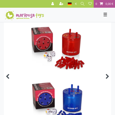
€
0
0,00 €
☰