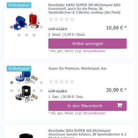
Artikelpaket
BestSaller 10052 SUPER SIX Würfelspiel ABS
Kunststoff, auch für die Reise, 36
Spielstäbchen & 2 Würfel, rot/blau (2er Pack)
10,69 € *
UVP 14,59 €
2
Stück
| 5,34 € / Stück
Artikel anzeigen
*
inkl. ges. MwSt.
zzgl.
Versandkosten
Artikelpaket
Super Six Premium, Würfelspiel, Alu
30,99 € *
UVP 33,89 €
1
Satz
| 30,99 € / Satz
In den Warenkorb
*
inkl. ges. MwSt.
zzgl.
Versandkosten
BestSaller 3003 SUPER SIX Würfelspiel
Aluminum Sonder Edition, 36 Spielstäbchen & 2