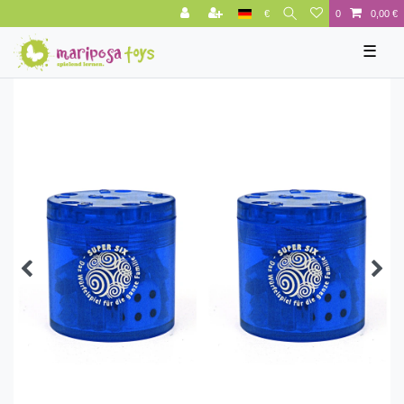
€
0
0,00 €
☰