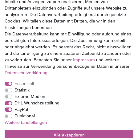
Inhalte und Anzeigen zu personalisieren, Medien von
Drittanbietern einzubinden oder Zugriffe auf unsere Website zu
Top Marken
analysieren. Die Datenverarbeitung erfolgt erst durch gesetzte
Cookies. Wir teilen diese Daten mit Dritten, die wir in den
Eduplay
Einstellungen benennen.
Folia Bringmann
Die Datenverarbeitung kann mit Einwilligung oder aufgrund eines
Shop
berechtigten Interesses erfolgen. Die Zustimmung kann erteilt
oder abgelehnt werden. Es besteht das Recht, nicht einzuwilligen
Mein Konto
und die Einwilligung zu einem späteren Zeitpunkt zu ändern oder
Service
zu widerrufen. Beachten Sie unser
Impressum
und weitere
Versandkosten
Hinweise zur Verwendung personenbezogener Daten in unserer
Daten­schutz­erklärung
.
Essenziell
Impressum
Daten­schutz­erklärung
AGB
Statistik
Externe Medien
DHL Wunschzustellung
Barrierefreiheitserklärung
Widerrufs­recht
PayPal
Funktional
Weitere Einstellungen
Kontakt
Vertrag widerrufen
Alle akzeptieren