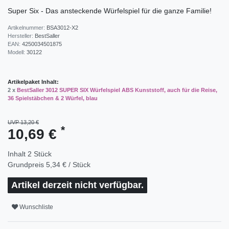
Super Six - Das ansteckende Würfelspiel für die ganze Familie!
Artikelnummer:
BSA3012-X2
Hersteller:
BestSaller
EAN:
4250034501875
Modell:
30122
Artikelpaket Inhalt:
2 x
BestSaller 3012 SUPER SIX Würfelspiel ABS Kunststoff, auch für die Reise,
36 Spielstäbchen & 2 Würfel, blau
UVP 13,20 €
*
10,69 €
Inhalt
2
Stück
Grundpreis
5,34 € / Stück
Artikel derzeit nicht verfügbar.
Wunschliste