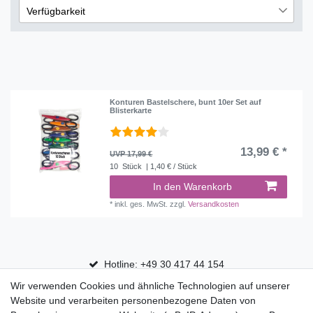
1
Verfügbarkeit
€
―
€
lieferbar
1
Übernehmen
Konturen Bastelschere, bunt 10er Set auf
Blisterkarte
13,99 € *
UVP 17,99 €
10
Stück
| 1,40 € / Stück
In den Warenkorb
*
inkl. ges. MwSt.
zzgl.
Versandkosten
Hotline: +49 30 417 44 154
Wir verwenden Cookies und ähnliche Technologien auf unserer
30 Tage Rückgaberecht
Website und verarbeiten personenbezogene Daten von