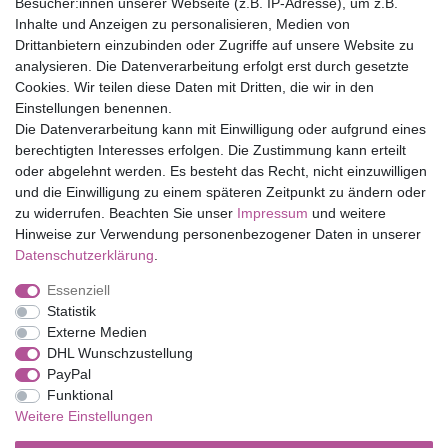
Versandfrei ab 75 € in Deutschland
Besucher:innen unserer Webseite (z.B. IP-Adresse), um z.B.
Inhalte und Anzeigen zu personalisieren, Medien von
Drittanbietern einzubinden oder Zugriffe auf unsere Website zu
Top Marken
analysieren. Die Datenverarbeitung erfolgt erst durch gesetzte
Cookies. Wir teilen diese Daten mit Dritten, die wir in den
Eduplay
Einstellungen benennen.
Folia Bringmann
Die Datenverarbeitung kann mit Einwilligung oder aufgrund eines
Shop
berechtigten Interesses erfolgen. Die Zustimmung kann erteilt
oder abgelehnt werden. Es besteht das Recht, nicht einzuwilligen
Mein Konto
und die Einwilligung zu einem späteren Zeitpunkt zu ändern oder
Service
zu widerrufen. Beachten Sie unser
Impressum
und weitere
Versandkosten
Hinweise zur Verwendung personenbezogener Daten in unserer
Daten­schutz­erklärung
.
Essenziell
Impressum
Daten­schutz­erklärung
AGB
Statistik
Externe Medien
DHL Wunschzustellung
Barrierefreiheitserklärung
Widerrufs­recht
PayPal
Funktional
Weitere Einstellungen
Kontakt
Vertrag widerrufen