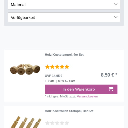
1
Material
€
―
€
1
Holz
2
Verfügbarkeit
Übernehmen
sofort lieferbar
2
Holz Knetstempel, 4er Set
8,59 € *
UVP 14,95 €
1
Satz
| 8,59 € / Satz
In den Warenkorb
*
inkl. ges. MwSt.
zzgl.
Versandkosten
Holz Knetrollen Stempel, 4er Set