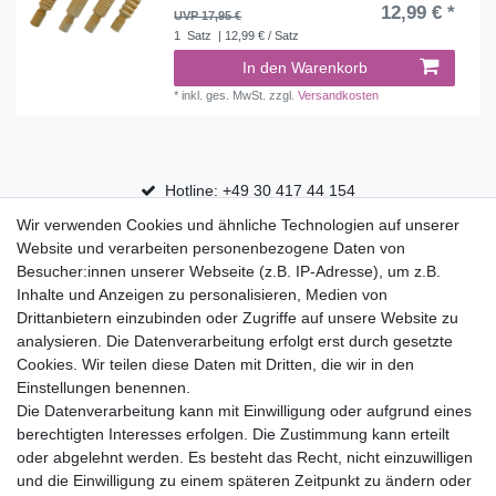
12,99 € *
UVP 17,95 €
1
Satz
| 12,99 € / Satz
In den Warenkorb
*
inkl. ges. MwSt.
zzgl.
Versandkosten
Hotline: +49 30 417 44 154
Wir verwenden Cookies und ähnliche Technologien auf unserer
30 Tage Rückgaberecht
Website und verarbeiten personenbezogene Daten von
Versandfrei ab 75 € in Deutschland
Besucher:innen unserer Webseite (z.B. IP-Adresse), um z.B.
Inhalte und Anzeigen zu personalisieren, Medien von
Drittanbietern einzubinden oder Zugriffe auf unsere Website zu
Top Marken
analysieren. Die Datenverarbeitung erfolgt erst durch gesetzte
Cookies. Wir teilen diese Daten mit Dritten, die wir in den
Eduplay
Einstellungen benennen.
Folia Bringmann
Die Datenverarbeitung kann mit Einwilligung oder aufgrund eines
Shop
berechtigten Interesses erfolgen. Die Zustimmung kann erteilt
oder abgelehnt werden. Es besteht das Recht, nicht einzuwilligen
Mein Konto
und die Einwilligung zu einem späteren Zeitpunkt zu ändern oder