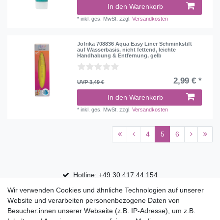
In den Warenkorb
*
inkl. ges. MwSt.
zzgl.
Versandkosten
Jofrika 708836 Aqua Easy Liner Schminkstift
auf Wasserbasis, nicht fettend, leichte
Handhabung & Entfernung, gelb
2,99 € *
UVP 3,49 €
In den Warenkorb
*
inkl. ges. MwSt.
zzgl.
Versandkosten
4
5
6
Hotline: +49 30 417 44 154
Wir verwenden Cookies und ähnliche Technologien auf unserer
30 Tage Rückgaberecht
Website und verarbeiten personenbezogene Daten von
Versandfrei ab 75 € in Deutschland
Besucher:innen unserer Webseite (z.B. IP-Adresse), um z.B.