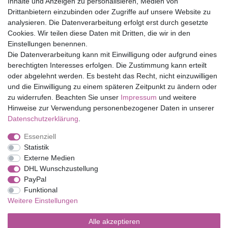
Inhalte und Anzeigen zu personalisieren, Medien von
Drittanbietern einzubinden oder Zugriffe auf unsere Website zu
Top Marken
analysieren. Die Datenverarbeitung erfolgt erst durch gesetzte
Cookies. Wir teilen diese Daten mit Dritten, die wir in den
Eduplay
Einstellungen benennen.
Folia Bringmann
Die Datenverarbeitung kann mit Einwilligung oder aufgrund eines
Shop
berechtigten Interesses erfolgen. Die Zustimmung kann erteilt
oder abgelehnt werden. Es besteht das Recht, nicht einzuwilligen
Mein Konto
und die Einwilligung zu einem späteren Zeitpunkt zu ändern oder
Service
zu widerrufen. Beachten Sie unser
Impressum
und weitere
Versandkosten
Hinweise zur Verwendung personenbezogener Daten in unserer
Daten­schutz­erklärung
.
Essenziell
Impressum
Daten­schutz­erklärung
AGB
Statistik
Externe Medien
DHL Wunschzustellung
Barrierefreiheitserklärung
Widerrufs­recht
PayPal
Funktional
Weitere Einstellungen
Kontakt
Vertrag widerrufen
Alle akzeptieren