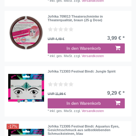
*
inkl. ges. MwSt.
zzgl.
Versandkosten
Jofrika 709013 Theaterschminke in
Theaterqualität, braun (25 g Dose)
3,99 € *
UVP 4,49 €
In den Warenkorb
*
inkl. ges. MwSt.
zzgl.
Versandkosten
Jofrika 713303 Festival Bindi: Jungle Spirit
9,29 € *
UVP 11,99 €
In den Warenkorb
*
inkl. ges. MwSt.
zzgl.
Versandkosten
-17%
Jofrika 713305 Festival Bindi: Aquarius Eyes,
Gesichtsschmuck aus selbstklebenden
Schmucksteinen, blau