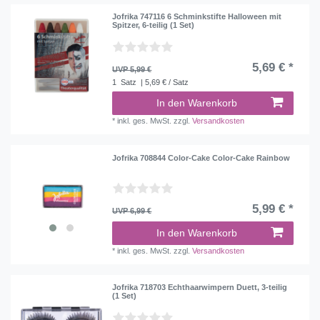
Jofrika 747116 6 Schminkstifte Halloween mit
Spitzer, 6-teilig (1 Set)
5,69 € *
UVP 5,99 €
1
Satz
| 5,69 € / Satz
In den Warenkorb
*
inkl. ges. MwSt.
zzgl.
Versandkosten
Jofrika 708844 Color-Cake Color-Cake Rainbow
5,99 € *
UVP 6,99 €
In den Warenkorb
*
inkl. ges. MwSt.
zzgl.
Versandkosten
Jofrika 718703 Echthaarwimpern Duett, 3-teilig
(1 Set)