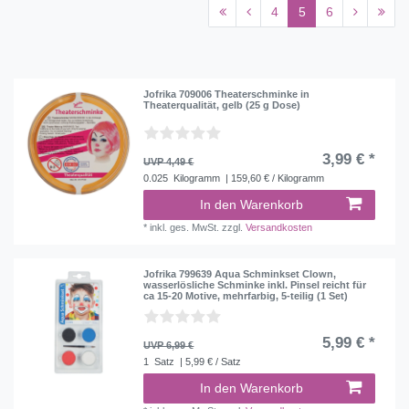
4
5
6
Jofrika 709006 Theaterschminke in
Theaterqualität, gelb (25 g Dose)
3,99 € *
UVP 4,49 €
0.025
Kilogramm
| 159,60 € / Kilogramm
In den Warenkorb
*
inkl. ges. MwSt.
zzgl.
Versandkosten
Jofrika 799639 Aqua Schminkset Clown,
wasserlösliche Schminke inkl. Pinsel reicht für
ca 15-20 Motive, mehrfarbig, 5-teilig (1 Set)
5,99 € *
UVP 6,99 €
1
Satz
| 5,99 € / Satz
In den Warenkorb