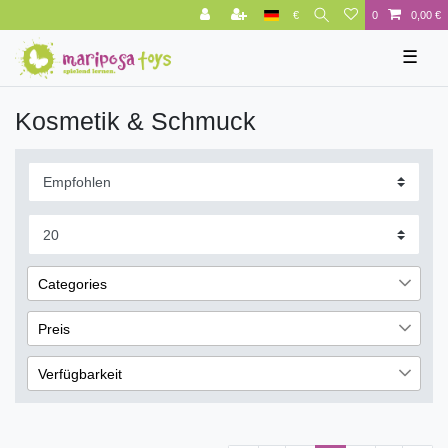
€
0
0,00 €
☰
Kosmetik & Schmuck
Categories
Marken
65
Preis
Jofrika
65
Verfügbarkeit
€
―
€
sofort lieferbar
69
Übernehmen
nicht lieferbar
62