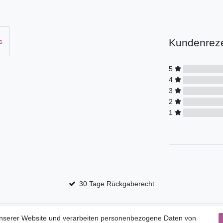
Kundenrez
s
5
4
3
2
1
30 Tage Rückgaberecht
Service
unserer Website und verarbeiten personenbezogene Daten von