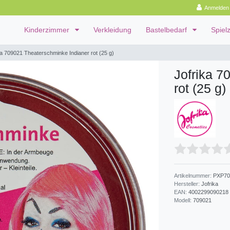
Anmelden
Kinderzimmer
Verkleidung
Bastelbedarf
Spiel
ka 709021 Theaterschminke Indianer rot (25 g)
Jofrika 7
rot (25 g)
Artikelnummer:
PXP70
Hersteller:
Jofrika
EAN:
4002299090218
Modell:
709021