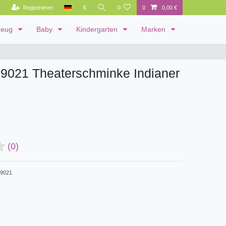
Registrieren
€
0
0
0,00 €
zeug
Baby
Kindergarten
Marken
09021 Theaterschminke Indianer
(0)
9021