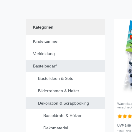
Material
2
Kategorien
Kinderzimmer
Verkleidung
Bastelbedarf
Bastelideen & Sets
Bilderrahmen & Halter
Dekoration & Scrapbooking
Wackelaug
verschie
Basteldraht & Hölzer
UVP 9,99 
Dekomaterial
*
inkl. ges