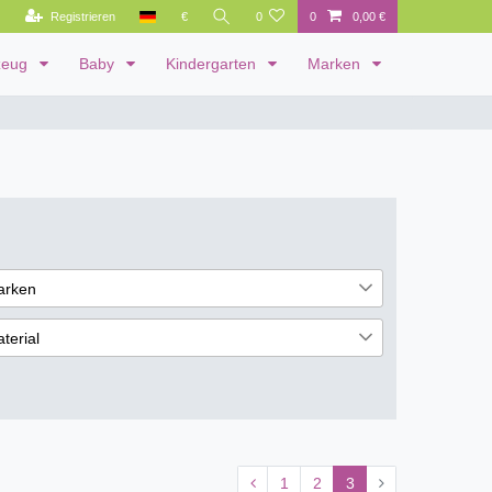
Registrieren
€
0
0
0,00 €
zeug
Baby
Kindergarten
Marken
arken
uplay
18
terial
lia
28
lz
4
1
2
3