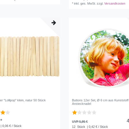
*
inkl. ges. MwSt.
zzgl.
Versandkosten
er "Lollipop" klein, natur 50 Stück
Buttons 12er Set, Ø 6 cm aus Kunststoff
Anstecknadel
 *
4
UVP 5,95 €
| 0,06 € / Stück
12
Stück
| 0,42 € / Stück