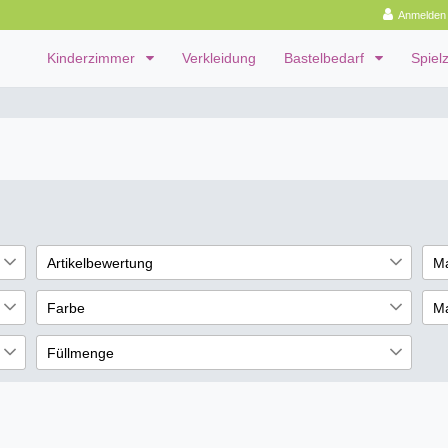
Anmelden
Kinderzimmer
Verkleidung
Bastelbedarf
Spiel
Artikelbewertung
M
Ed
6
16
Farbe
Ma
Fo
6
15
Rot
Ho
5
Füllmenge
1
15
€
Weiß
5
100 g
6
1
0
15
Blau
4
2
8
9
Schwarz
4