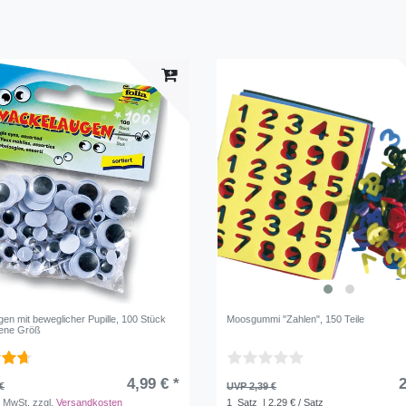
8
1
Gelb
2
Grün
2
en mit beweglicher Pupille, 100 Stück
Moosgummi "Zahlen", 150 Teile
dene Größ
4,99 € *
2
€
UVP 2,39 €
. MwSt.
zzgl.
Versandkosten
1
Satz
| 2,29 € / Satz