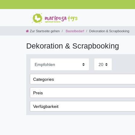
Zur Startseite gehen
Bastelbedarf
Dekoration & Scrapbooking
Dekoration & Scrapbooking
Categories
Marken
4
Preis
Katalog
4
Verfügbarkeit
Spielzeug
3
€
―
sofort lieferbar
1
Moosgummi
3
Übernehmen
lieferbar
2
Folia Bastelmaterial
2
nicht lieferbar