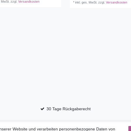
. MwSt.
zzgl.
Versandkosten
*
inkl. ges. MwSt.
zzgl.
Versandkosten
30 Tage Rückgaberecht
Service
unserer Website und verarbeiten personenbezogene Daten von