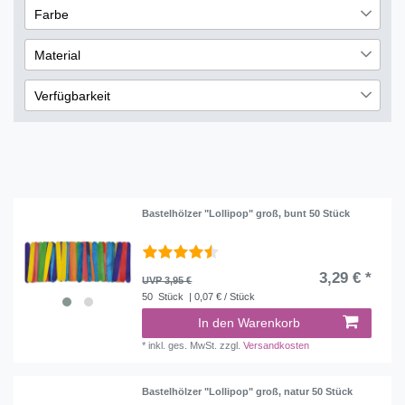
3
Farbe
€
―
€
1
Rot
2
Material
Übernehmen
Holz
4
Verfügbarkeit
sofort lieferbar
3
nicht lieferbar
1
Bastelhölzer "Lollipop" groß, bunt 50 Stück
3,29 € *
UVP 3,95 €
50
Stück
| 0,07 € / Stück
In den Warenkorb
*
inkl. ges. MwSt.
zzgl.
Versandkosten
Bastelhölzer "Lollipop" groß, natur 50 Stück