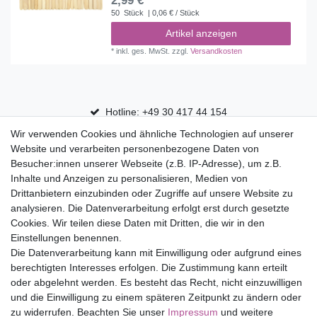
2,99 € *
50
Stück
| 0,06 € / Stück
Artikel anzeigen
*
inkl. ges. MwSt.
zzgl.
Versandkosten
Hotline: +49 30 417 44 154
Wir verwenden Cookies und ähnliche Technologien auf unserer
30 Tage Rückgaberecht
Website und verarbeiten personenbezogene Daten von
Versandfrei ab 75 € in Deutschland
Besucher:innen unserer Webseite (z.B. IP-Adresse), um z.B.
Inhalte und Anzeigen zu personalisieren, Medien von
Drittanbietern einzubinden oder Zugriffe auf unsere Website zu
Top Marken
analysieren. Die Datenverarbeitung erfolgt erst durch gesetzte
Cookies. Wir teilen diese Daten mit Dritten, die wir in den
Eduplay
Einstellungen benennen.
Folia Bringmann
Die Datenverarbeitung kann mit Einwilligung oder aufgrund eines
Shop
berechtigten Interesses erfolgen. Die Zustimmung kann erteilt
oder abgelehnt werden. Es besteht das Recht, nicht einzuwilligen
Mein Konto
und die Einwilligung zu einem späteren Zeitpunkt zu ändern oder
Service
zu widerrufen. Beachten Sie unser
Impressum
und weitere