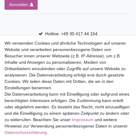
Anmelden
Hotline: +49 30 417 44 154
Wir verwenden Cookies und ähnliche Technologien auf unserer
30 Tage Rückgaberecht
Website und verarbeiten personenbezogene Daten von
Versandfrei ab 75 € in Deutschland
Besucher:innen unserer Webseite (z.B. IP-Adresse), um z.B.
Inhalte und Anzeigen zu personalisieren, Medien von
Drittanbietern einzubinden oder Zugriffe auf unsere Website zu
Top Marken
analysieren. Die Datenverarbeitung erfolgt erst durch gesetzte
Cookies. Wir teilen diese Daten mit Dritten, die wir in den
Eduplay
Einstellungen benennen.
Folia Bringmann
Die Datenverarbeitung kann mit Einwilligung oder aufgrund eines
Shop
berechtigten Interesses erfolgen. Die Zustimmung kann erteilt
oder abgelehnt werden. Es besteht das Recht, nicht einzuwilligen
Mein Konto
und die Einwilligung zu einem späteren Zeitpunkt zu ändern oder
Service
zu widerrufen. Beachten Sie unser
Impressum
und weitere
Versandkosten
Hinweise zur Verwendung personenbezogener Daten in unserer
Daten­schutz­erklärung
.