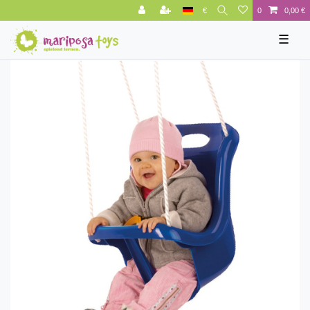
€
0
0,00 €
☰