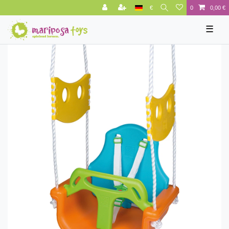
€
0
0,00 €
☰