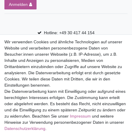
Anmelden
Hotline: +49 30 417 44 154
Wir verwenden Cookies und ähnliche Technologien auf unserer
30 Tage Rückgaberecht
Website und verarbeiten personenbezogene Daten von
Versandfrei ab 75 € in Deutschland
Besucher:innen unserer Webseite (z.B. IP-Adresse), um z.B.
Inhalte und Anzeigen zu personalisieren, Medien von
Drittanbietern einzubinden oder Zugriffe auf unsere Website zu
Top Marken
analysieren. Die Datenverarbeitung erfolgt erst durch gesetzte
Cookies. Wir teilen diese Daten mit Dritten, die wir in den
Eduplay
Einstellungen benennen.
Folia Bringmann
Die Datenverarbeitung kann mit Einwilligung oder aufgrund eines
Shop
berechtigten Interesses erfolgen. Die Zustimmung kann erteilt
oder abgelehnt werden. Es besteht das Recht, nicht einzuwilligen
Mein Konto
und die Einwilligung zu einem späteren Zeitpunkt zu ändern oder
Service
zu widerrufen. Beachten Sie unser
Impressum
und weitere
Versandkosten
Hinweise zur Verwendung personenbezogener Daten in unserer
Daten­schutz­erklärung
.