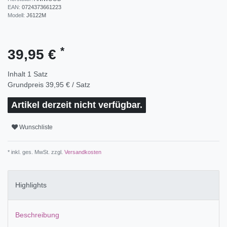
EAN:
0724373661223
Modell:
J6122M
*
39,95 €
Inhalt
1
Satz
Grundpreis
39,95 € / Satz
Artikel derzeit nicht verfügbar.
Wunschliste
* inkl. ges. MwSt. zzgl.
Versandkosten
Highlights
Beschreibung