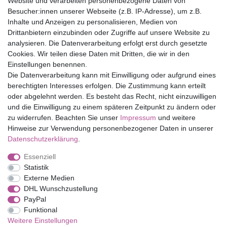
Website und verarbeiten personenbezogene Daten von
Versandfrei ab 75 € in Deutschland
Besucher:innen unserer Webseite (z.B. IP-Adresse), um z.B.
Inhalte und Anzeigen zu personalisieren, Medien von
Drittanbietern einzubinden oder Zugriffe auf unsere Website zu
Top Marken
analysieren. Die Datenverarbeitung erfolgt erst durch gesetzte
Cookies. Wir teilen diese Daten mit Dritten, die wir in den
Eduplay
Einstellungen benennen.
Folia Bringmann
Die Datenverarbeitung kann mit Einwilligung oder aufgrund eines
Shop
berechtigten Interesses erfolgen. Die Zustimmung kann erteilt
oder abgelehnt werden. Es besteht das Recht, nicht einzuwilligen
Mein Konto
und die Einwilligung zu einem späteren Zeitpunkt zu ändern oder
Service
zu widerrufen. Beachten Sie unser
Impressum
und weitere
Versandkosten
Hinweise zur Verwendung personenbezogener Daten in unserer
Daten­schutz­erklärung
.
Essenziell
Impressum
Daten­schutz­erklärung
AGB
Statistik
Externe Medien
DHL Wunschzustellung
Barrierefreiheitserklärung
Widerrufs­recht
PayPal
Funktional
Weitere Einstellungen
Kontakt