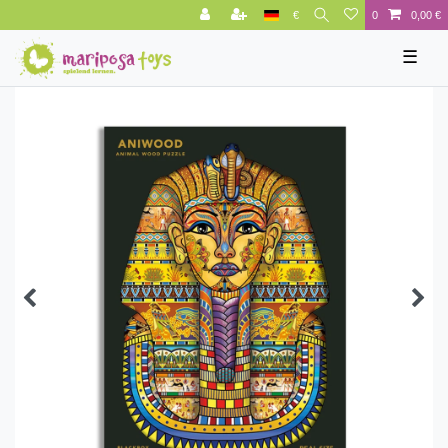
€
0
0,00 €
☰