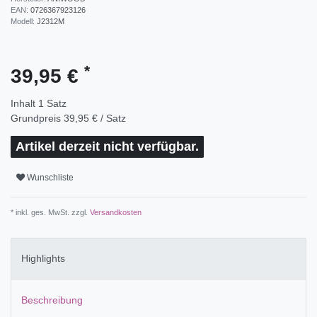
EAN:
0726367923126
Modell:
J2312M
*
39,95 €
Inhalt
1
Satz
Grundpreis
39,95 € / Satz
Artikel derzeit nicht verfügbar.
Wunschliste
* inkl. ges. MwSt. zzgl.
Versandkosten
Highlights
Beschreibung