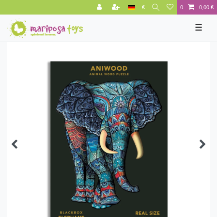
€
0
0,00 €
☰