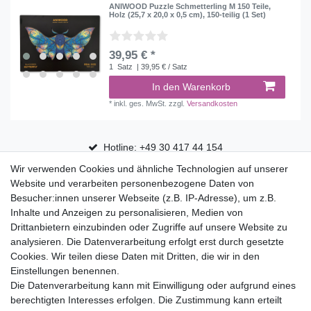
ANIWOOD Puzzle Schmetterling M 150 Teile,
Holz (25,7 x 20,0 x 0,5 cm), 150-teilig (1 Set)
39,95 € *
1
Satz
| 39,95 € / Satz
In den Warenkorb
*
inkl. ges. MwSt.
zzgl.
Versandkosten
Hotline: +49 30 417 44 154
Wir verwenden Cookies und ähnliche Technologien auf unserer
30 Tage Rückgaberecht
Website und verarbeiten personenbezogene Daten von
Versandfrei ab 75 € in Deutschland
Besucher:innen unserer Webseite (z.B. IP-Adresse), um z.B.
Inhalte und Anzeigen zu personalisieren, Medien von
Drittanbietern einzubinden oder Zugriffe auf unsere Website zu
Top Marken
analysieren. Die Datenverarbeitung erfolgt erst durch gesetzte
Cookies. Wir teilen diese Daten mit Dritten, die wir in den
Eduplay
Einstellungen benennen.
Folia Bringmann
Die Datenverarbeitung kann mit Einwilligung oder aufgrund eines
Shop
berechtigten Interesses erfolgen. Die Zustimmung kann erteilt