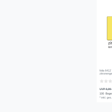
folia 6412
zitroneng
UVP 9,99 
100
Boge
*
inkl. ges