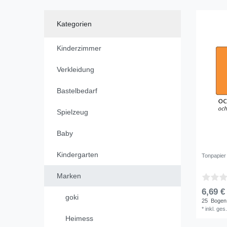
Spielzeug
1
Tonpapier
1
Kategorien
Kinderzimmer
Verkleidung
Bastelbedarf
Spielzeug
Baby
Kindergarten
Tonpapier
Marken
6,69 €
goki
25
Bogen
*
inkl. ges
Heimess