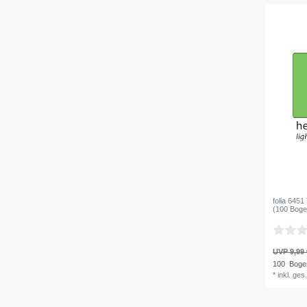
folia 6451
(100 Boge
UVP 9,99 
100
Boge
*
inkl. ges