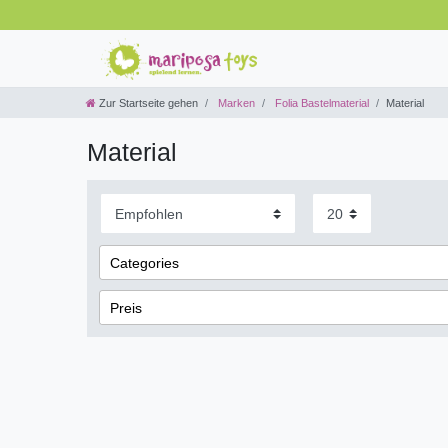
Zur Startseite gehen
Marken
Folia Bastelmaterial
Material
Material
Categories
Bastelbedarf
1
Preis
Papierwaren
1
Papier
1
€
―
Tonpapier
1
Übernehmen
Katalog
1