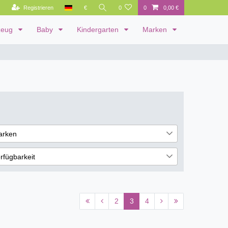
Registrieren
€
0
0
0,00 €
zeug
Baby
Kindergarten
Marken
arken
lia
109
rfügbarkeit
eferbar
86
cht lieferbar
23
2
3
4