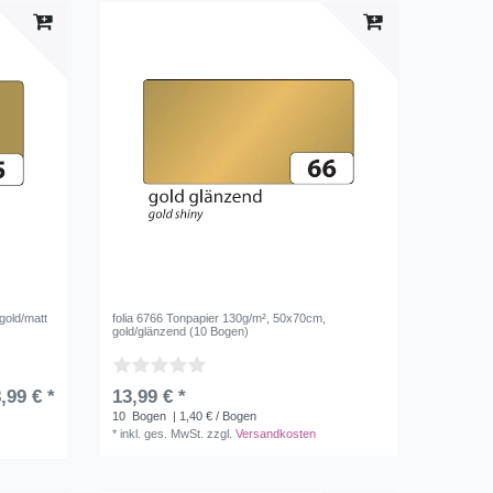
gold/matt
folia 6766 Tonpapier 130g/m², 50x70cm,
gold/glänzend (10 Bogen)
,99 € *
13,99 € *
10
Bogen
| 1,40 € / Bogen
*
inkl. ges. MwSt.
zzgl.
Versandkosten