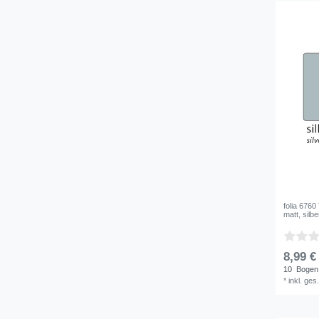
folia 6760
matt, silb
8,99 €
10
Bogen
*
inkl. ges