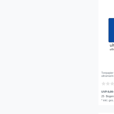
Tonpapier
ultramarin
UVP 9,99 
25
Bogen
*
inkl. ges