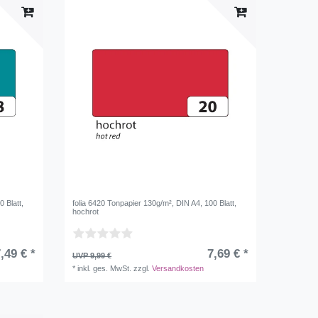
 Blatt,
folia 6420 Tonpapier 130g/m², DIN A4, 100 Blatt,
hochrot
,49 € *
7,69 € *
UVP 9,99 €
*
inkl. ges. MwSt.
zzgl.
Versandkosten