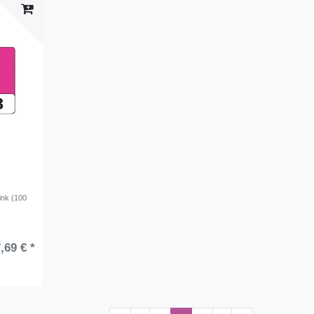
ink (100
,69 € *