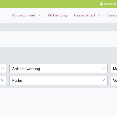
Anmelden
Kinderzimmer
Verkleidung
Bastelbedarf
Spiel
Artikelbewertung
M
Fo
09
13
Farbe
Ve
09
13
Blau
li
15
09
13
€
Grün
ni
12
09
12
Gelb
10
09
10
Gold
8