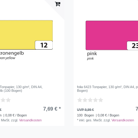
 Tonpapier, 130 g/m², DIN A4,
folia 6423 Tonpapier, 130 g/m², DIN A4, p
elb (100 Bogen)
Bogen)
7,69 € *
7
€
UVP 9,99 €
n
| 0,08 € / Bogen
100
Bogen
| 0,08 € / Bogen
. MwSt.
zzgl.
Versandkosten
*
inkl. ges. MwSt.
zzgl.
Versandkosten