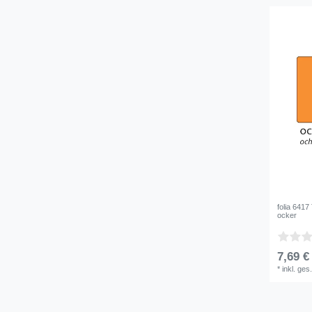
folia 6417
ocker
7,69 €
*
inkl. ges