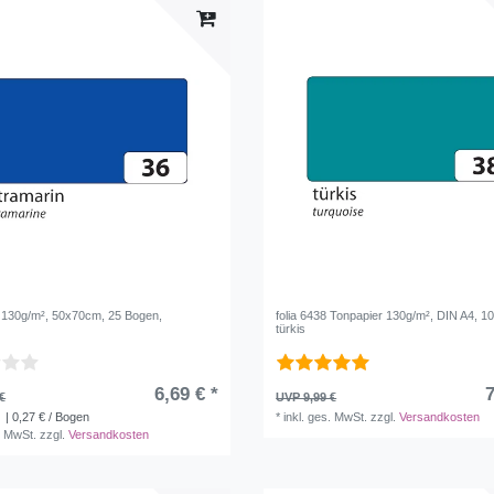
 130g/m², 50x70cm, 25 Bogen,
folia 6438 Tonpapier 130g/m², DIN A4, 100
türkis
6,69 € *
7
€
UVP 9,99 €
| 0,27 € / Bogen
*
inkl. ges. MwSt.
zzgl.
Versandkosten
. MwSt.
zzgl.
Versandkosten