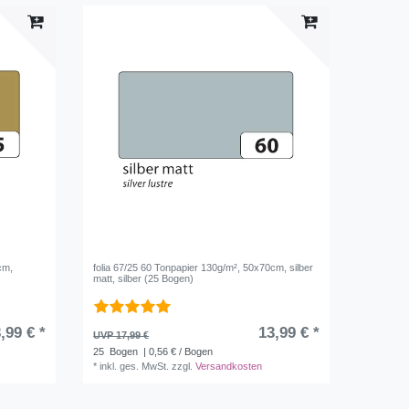
cm,
folia 67/25 60 Tonpapier 130g/m², 50x70cm, silber
matt, silber (25 Bogen)
,99 € *
13,99 € *
UVP 17,99 €
25
Bogen
| 0,56 € / Bogen
*
inkl. ges. MwSt.
zzgl.
Versandkosten