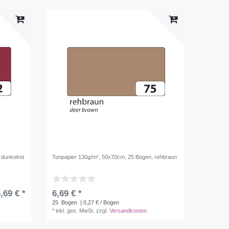
 dunkelrot
Tonpapier 130g/m², 50x70cm, 25 Bogen, rehbraun
,69 € *
6,69 € *
25
Bogen
| 0,27 € / Bogen
*
inkl. ges. MwSt.
zzgl.
Versandkosten