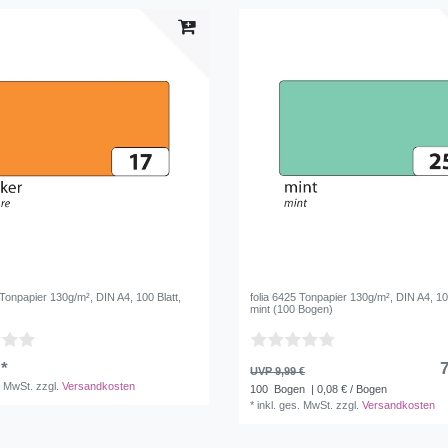
 Tonpapier 130g/m², DIN A4, 100 Blatt,
folia 6425 Tonpapier 130g/m², DIN A4, 100
mint (100 Bogen)
 *
7
UVP 9,99 €
. MwSt.
zzgl.
Versandkosten
100
Bogen
| 0,08 € / Bogen
*
inkl. ges. MwSt.
zzgl.
Versandkosten