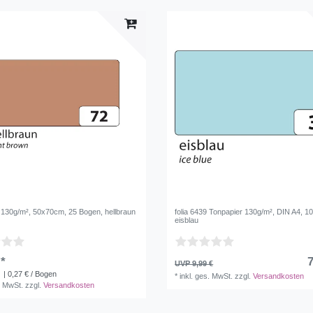
 130g/m², 50x70cm, 25 Bogen, hellbraun
folia 6439 Tonpapier 130g/m², DIN A4, 100
eisblau
 *
7
UVP 9,99 €
| 0,27 € / Bogen
*
inkl. ges. MwSt.
zzgl.
Versandkosten
. MwSt.
zzgl.
Versandkosten