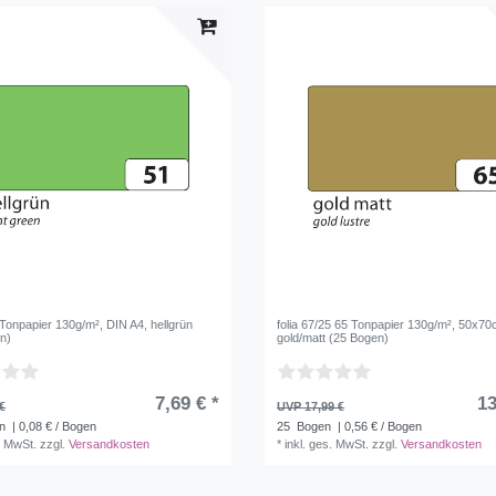
 Tonpapier 130g/m², DIN A4, hellgrün
folia 67/25 65 Tonpapier 130g/m², 50x70
n)
gold/matt (25 Bogen)
7,69 € *
13
€
UVP 17,99 €
n
| 0,08 € / Bogen
25
Bogen
| 0,56 € / Bogen
. MwSt.
zzgl.
Versandkosten
*
inkl. ges. MwSt.
zzgl.
Versandkosten