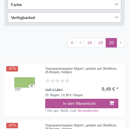
54
Farbe
Papier
109
€
―
€
47
Grün
38
Verfügbarkeit
Übernehmen
Blau
35
sofort lieferbar
16
Gelb
30
lieferbar
307
Rot
26
18
19
20
nicht lieferbar
59
Weiß
26
Gold
21
Orange
-47%
Transparentpapier 42g/m², gefalzt auf 35x50cm,
14
25 Bogen, hellgrü
Schwarz
14
Silber
10
9,49 € *
UVP 17,99 €
25
Bogen
| 0,38 € / Bogen
In den Warenkorb
*
inkl. ges. MwSt.
zzgl.
Versandkosten
-47%
Transparentpapier 42g/m², gefalzt auf 35x50cm,
25 Bogen, zitrone