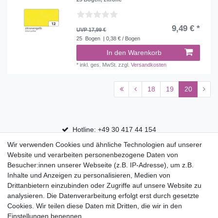
9,49 € *
UVP 17,99 €
25
Bogen
| 0,38 € / Bogen
In den Warenkorb
*
inkl. ges. MwSt.
zzgl.
Versandkosten
18
19
20
Hotline: +49 30 417 44 154
Wir verwenden Cookies und ähnliche Technologien auf unserer
30 Tage Rückgaberecht
Website und verarbeiten personenbezogene Daten von
Versandfrei ab 75 € in Deutschland
Besucher:innen unserer Webseite (z.B. IP-Adresse), um z.B.
Inhalte und Anzeigen zu personalisieren, Medien von
Drittanbietern einzubinden oder Zugriffe auf unsere Website zu
Top Marken
analysieren. Die Datenverarbeitung erfolgt erst durch gesetzte
Cookies. Wir teilen diese Daten mit Dritten, die wir in den
Eduplay
Einstellungen benennen.
Folia Bringmann