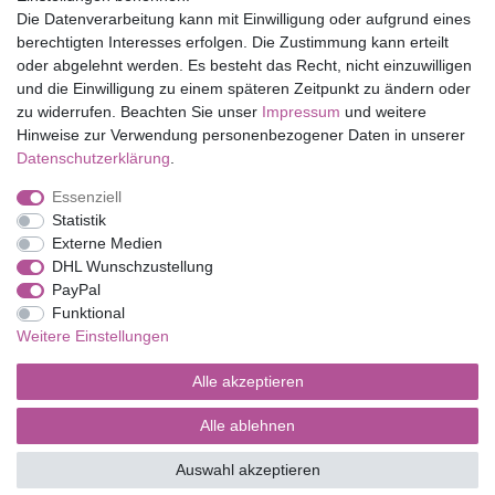
Die Datenverarbeitung kann mit Einwilligung oder aufgrund eines
Shop
berechtigten Interesses erfolgen. Die Zustimmung kann erteilt
oder abgelehnt werden. Es besteht das Recht, nicht einzuwilligen
Mein Konto
und die Einwilligung zu einem späteren Zeitpunkt zu ändern oder
Service
zu widerrufen. Beachten Sie unser
Impressum
und weitere
Versandkosten
Hinweise zur Verwendung personenbezogener Daten in unserer
Daten­schutz­erklärung
.
Essenziell
Impressum
Daten­schutz­erklärung
AGB
Statistik
Externe Medien
DHL Wunschzustellung
Barrierefreiheitserklärung
Widerrufs­recht
PayPal
Funktional
Weitere Einstellungen
Kontakt
Vertrag widerrufen
Alle akzeptieren
Alle ablehnen
© Copyright 2026 | Alle Rechte vorbehalten.
Auswahl akzeptieren